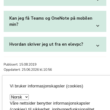
Kan jeg få Teams og OneNote på mobilen
min?
expand_more
Hvordan skriver jeg ut fra en elevpc?
expand_more
Publisert: 15.08.2019
Oppdatert: 25.06.2026 kl.10:56
Vi bruker informasjonskapsler (cookies)
Våre nettsider benytter informasjonskapsler
(cookies) til sikkerhet, innbyggerfunksjonalitet,