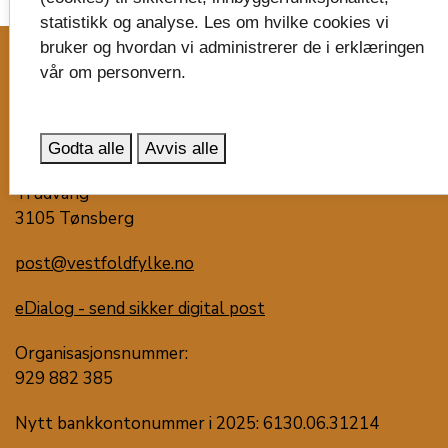
statistikk og analyse. Les om hvilke cookies vi
image_search
bruker og hvordan vi administrerer de i erklæringen
vår om personvern.
Skriv til oss
Vestfold fylkeskommune
Godta alle
Avvis alle
Postboks 1213
Trudvang
3105 Tønsberg
post@vestfoldfylke.no
eDialog - send sikker digital post
Organisasjonsnummer:
929 882 385
Nytt bankkontonummer i 2025: 6130.06.31214