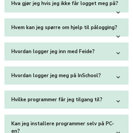
Hva gjør jeg hvis jeg ikke får logget meg på?
expand_more
Hvem kan jeg spørre om hjelp til pålogging?
expand_more
Hvordan logger jeg inn med Feide?
expand_more
Hvordan logger jeg meg på InSchool?
expand_more
Hvilke programmer får jeg tilgang til?
expand_more
Kan jeg installere programmer selv på PC-
en?
expand_more