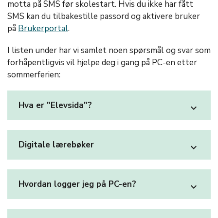
motta på SMS før skolestart. Hvis du ikke har fått
SMS kan du tilbakestille passord og aktivere bruker
på
Brukerportal
.
I listen under har vi samlet noen spørsmål og svar som
forhåpentligvis vil hjelpe deg i gang på PC-en etter
sommerferien:
Hva er "Elevsida"?
expand_more
Digitale lærebøker
expand_more
Hvordan logger jeg på PC-en?
expand_more