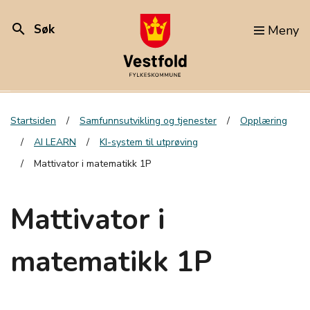
search
Søk
Meny
Startsiden
Samfunnsutvikling og tjenester
Opplæring
AI LEARN
KI-system til utprøving
Mattivator i matematikk 1P
Mattivator i
matematikk 1P