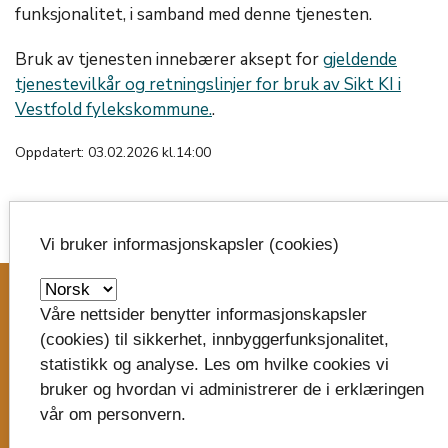
funksjonalitet, i samband med denne tjenesten.
Bruk av tjenesten innebærer aksept for
gjeldende
tjenestevilkår og retningslinjer for bruk av Sikt KI i
Vestfold fylekskommune.
.
Oppdatert: 03.02.2026 kl.14:00
Vi bruker informasjonskapsler (cookies)
image_search
Våre nettsider benytter informasjonskapsler
Skriv til oss
(cookies) til sikkerhet, innbyggerfunksjonalitet,
statistikk og analyse. Les om hvilke cookies vi
Vestfold fylkeskommune
bruker og hvordan vi administrerer de i erklæringen
Postboks 1213
vår om personvern.
Trudvang