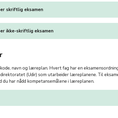
r skriftlig eksamen
r ikke-skriftlig eksamen
r
agkode, navn og læreplan. Hvert fag har en eksamensordning
irektoratet (Udir) som utarbeider læreplanene. Til eksame
rad du har nådd kompetansemålene i læreplanen.