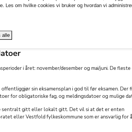
være.
se. Les om hvilke cookies vi bruker og hvordan vi administre
.
 en skole er det ikke egen eksamensavgift. Som elev treng
. Det er kun dersom du er privatist i noen fag at du må meld
e.
 alle
atoer
sperioder i året: november/desember og mai/juni. De fleste
offentliggjør sin eksamensplan i god til før eksamen. Der f
toer for obligatoriske fag, og meldingsdatoer og mulige dat
ntralt gitt eller lokalt gitt. Det vil si at det er enten
ratet eller Vestfold fylkeskommune som er ansvarlig for å