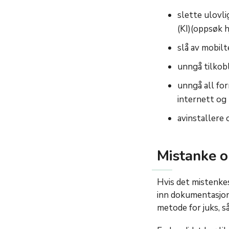
slette ulovli
(KI)
(oppsøk h
slå av mobil
unngå tilkob
unngå all fo
internett og
avinstallere 
Mistanke 
Hvis det mistenkes
inn dokumentasjon
metode for juks, så