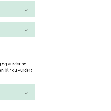
expand_more
expand_more
 og vurdering.
n blir du vurdert
expand_more