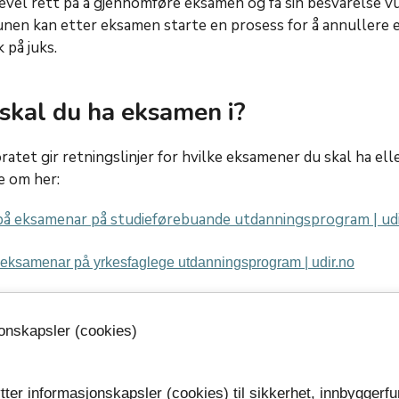
kevel rett på å gjennomføre eksamen og få sin besvarelse v
nen kan etter eksamen starte en prosess for å annullere
k på juks.
 skal du ha eksamen i?
atet gir retningslinjer for hvilke eksamener du skal ha e
se om her:
på eksamenar på studieførebuande utdanningsprogram | udi
å eksamenar på yrkesfaglege utdanningsprogram | udir.no
id orientere alle elever om hvilke fag de skal ha eksamen i, 
ket til eksamen i.
jonskapsler (cookies)
var å melde opp sine elever til eksamen. I eksamensplanen 
ersikt over hvilke datoer du får vite om du skal ha eksamen 
tter informasjonskapsler (cookies) til sikkerhet, innbyggerfu