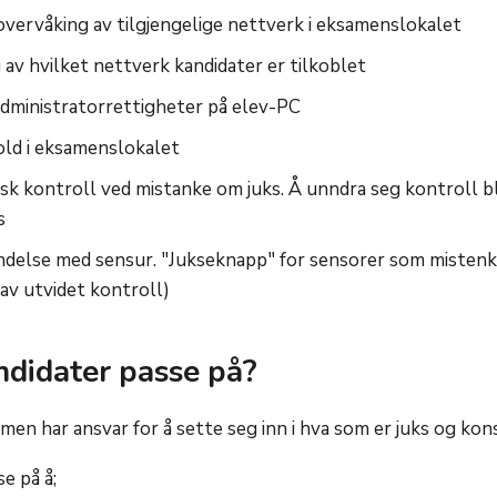
overvåking av tilgjengelige nettverk i eksamenslokalet
av hvilket nettverk kandidater er tilkoblet
administratorrettigheter på elev-PC
old i eksamenslokalet
sk kontroll ved mistanke om juks. Å unndra seg kontroll bl
s
indelse med sensur. "Jukseknapp" for sensorer som mistenker
 av utvidet kontroll)
didater passe på?
amen har ansvar for å
sette seg inn i hva som er juks og kon
e på å;