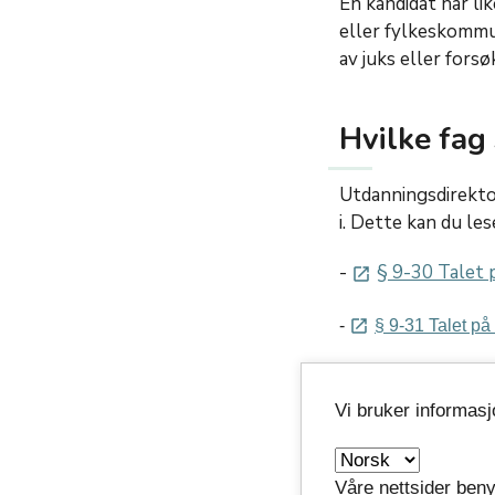
En kandidat har li
eller fylkeskommu
av juks eller forsø
Hvilke fag
Utdanningsdirektor
i. Dette kan du le
-
§ 9-30 Talet 
launch
-
§ 9-31 Talet p
launch
Skolen skal i god t
er mulig å bli truk
Vi bruker informas
Det er skolens ans
skole finner du ov
Våre nettsider beny