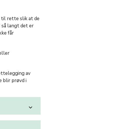
il rette slik at de
 så langt det er
kke får
eller
ettelegging av
 blir prøvd i
expand_more