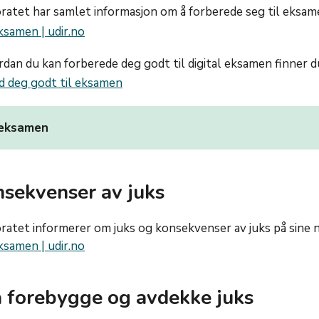
ratet har samlet informasjon om å forberede seg til eksa
ksamen | udir.no
ordan du kan forberede deg godt til digital eksamen finner 
d deg godt til eksamen
r eksamen
nsekvenser av juks
atet informerer om juks og konsekvenser av juks på sine n
ksamen | udir.no
 å forebygge og avdekke juks