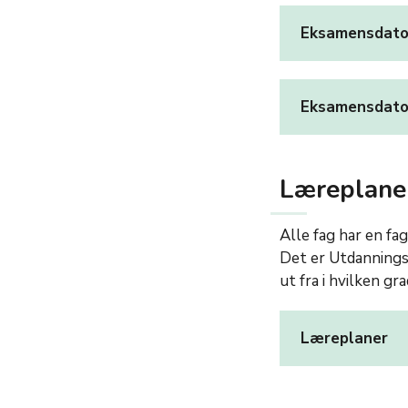
Eksamensdatoe
Eksamensdatoe
Læreplane
Alle fag har en f
Det er Utdanningsd
ut fra i hvilken g
Læreplaner