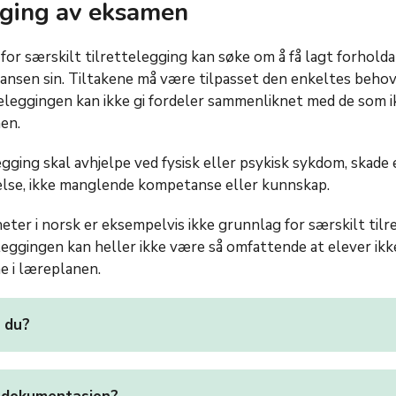
gging av eksamen
or særskilt tilrettelegging kan søke om å få lagt forholda t
ansen sin. Tiltakene må være tilpasset den enkeltes behov
eleggingen kan ikke gi fordeler sammenliknet med de som i
en.
egging skal avhjelpe ved fysisk eller psykisk sykdom, skade 
lse, ikke manglende kompetanse eller kunnskap.
ter i norsk er eksempelvis ikke grunnlag for særskilt tilr
eggingen kan heller ikke være så omfattende at elever ikke
 i læreplanen.
 du?