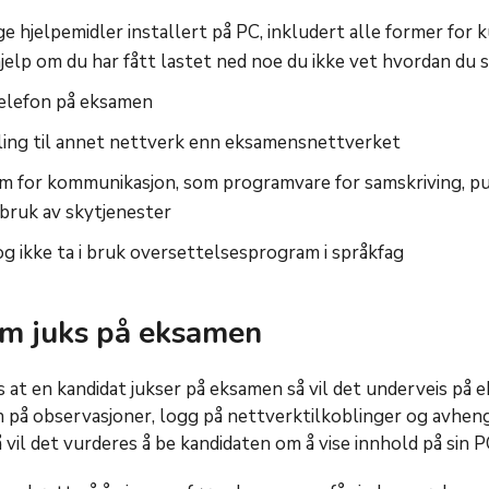
ge hjelpemidler installert på PC, inkludert
alle former for k
jelp om du har fått lastet ned noe du ikke vet hvordan du s
telefon på eksamen
ling til annet nettverk enn eksamensnettverket
rm for kommunikasjon, som programvare for samskriving, pu
 bruk av skytjenester
og ikke ta i bruk oversettelsesprogram i språkfag
om juks på eksamen
 at en kandidat jukser på eksamen så vil det underveis på 
 på observasjoner, logg på nettverktilkoblinger og avheng
 vil det vurderes å be kandidaten om å vise innhold på sin P