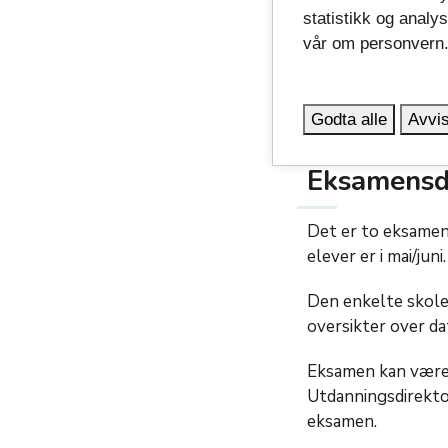
når eksamen skal 
statistikk og analy
vår om personvern
Når du er elev ved
deg opp i noen fag
eksamen i de fagen
Godta alle
Avvis
Eksamensd
Det er to eksamen
elever er i mai/juni.
Den enkelte skole 
oversikter over da
Eksamen kan være se
Utdanningsdirekto
eksamen.