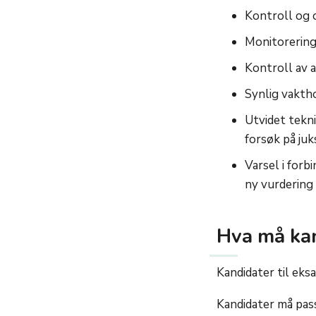
Kontroll og 
Monitorering 
Kontroll av 
Synlig vakth
Utvidet tekni
forsøk på juk
Varsel i forb
ny vurdering
Hva må kan
Kandidater til eks
Kandidater må pass