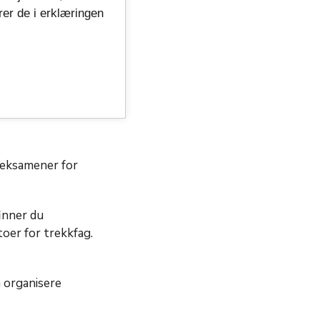
rer de i erklæringen
er du ikke melde
e deg selv opp til
 eksamener for
inner du
oer for trekkfag.
 organisere