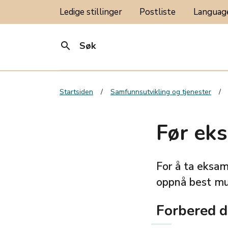
Ledige stillinger
Postliste
Langua
search
Søk
Startsiden
Samfunnsutvikling og tjenester
Før ek
For å ta eksam
oppnå best mul
Forbered d