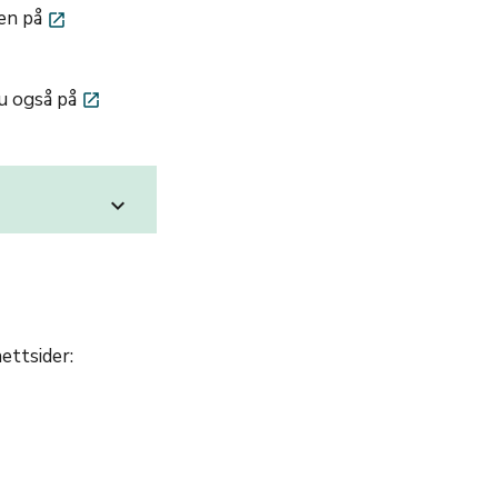
men på
launch
du også på
launch
expand_more
ettsider: