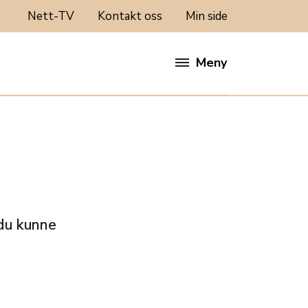
Nett-TV
Kontakt oss
Min side
Meny
 du kunne