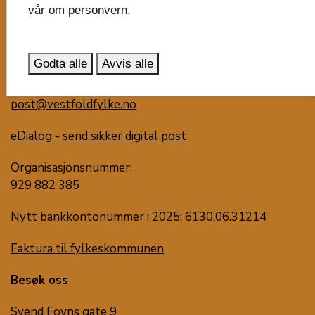
vår om personvern.
Vestfold fylkeskommune
Postboks 1213
Trudvang
Godta alle
Avvis alle
3105 Tønsberg
post@vestfoldfylke.no
eDialog - send sikker digital post
Organisasjonsnummer:
929 882 385
Nytt bankkontonummer i 2025: 6130.06.31214
Faktura til fylkeskommunen
Besøk oss
Svend Foyns gate 9