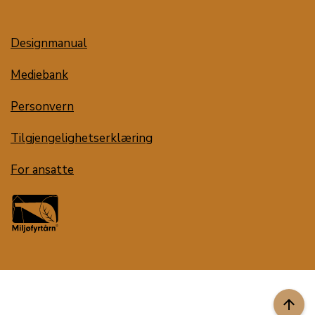
Designmanual
Mediebank
Personvern
Tilgjengelighetserklæring
For ansatte
arrow_upward