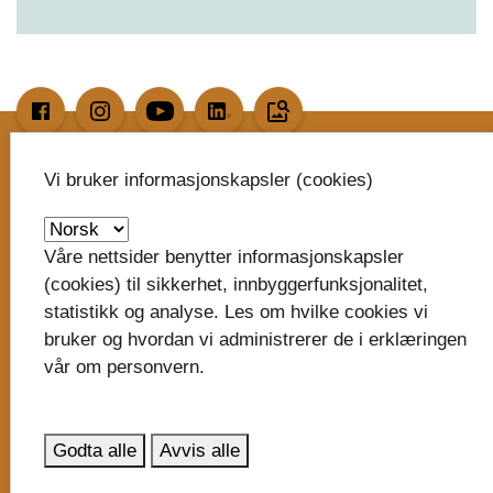
image_search
Vi bruker informasjonskapsler (cookies)
Skriv til oss
Vestfold fylkeskommune
Våre nettsider benytter informasjonskapsler
Postboks 1213
(cookies) til sikkerhet, innbyggerfunksjonalitet,
Trudvang
statistikk og analyse. Les om hvilke cookies vi
3105 Tønsberg
bruker og hvordan vi administrerer de i erklæringen
vår om personvern.
post@vestfoldfylke.no
eDialog - send sikker digital post
Godta alle
Avvis alle
Organisasjonsnummer: