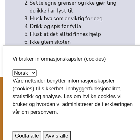
Sette egne grenser og ikke gjør ting
du ikke har lyst til
Husk hva som er viktig for deg
Drikk og spis før fylla
Husk at det alltid finnes hjelp
Ikke glem skolen
Ha det gøy
Vi bruker informasjonskapsler (cookies)
image_search
Våre nettsider benytter informasjonskapsler
(cookies) til sikkerhet, innbyggerfunksjonalitet,
statistikk og analyse. Les om hvilke cookies vi
Skriv til oss
bruker og hvordan vi administrerer de i erklæringen
vår om personvern.
Vestfold fylkeskommune
Postboks 1213
Trudvang
Godta alle
Avvis alle
3105 Tønsberg