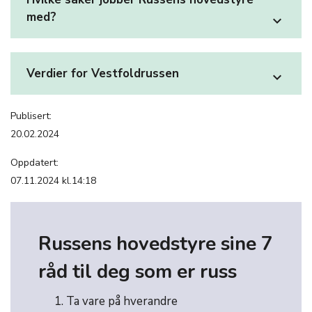
med?
expand_more
Verdier for Vestfoldrussen
expand_more
Publisert:
20.02.2024
Oppdatert:
07.11.2024 kl.14:18
Russens hovedstyre sine 7
råd til deg som er russ
Ta vare på hverandre