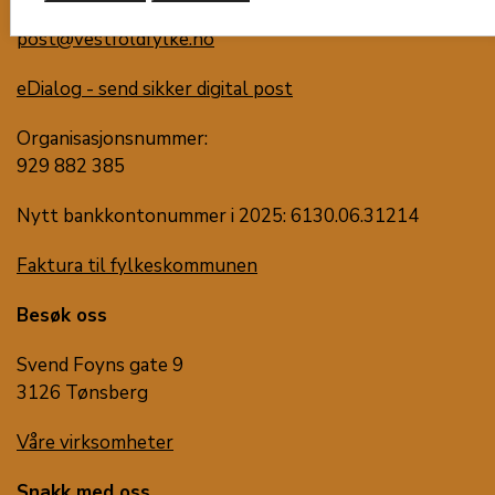
post@vestfoldfylke.no
eDialog - send sikker digital post
Organisasjonsnummer:
929 882 385
Nytt bankkontonummer i 2025: 6130.06.31214
Faktura til fylkeskommunen
Besøk oss
Svend Foyns gate 9
3126 Tønsberg
Våre virksomheter
Snakk med oss