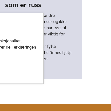
som er russ
Ta vare på hverandre
Sette egne grenser og ikke
gjør ting du ikke har lyst til
Husk hva som er viktig for
deg
nksjonalitet,
Drikk og spis før fylla
rer de i erklæringen
Husk at det alltid finnes hjelp
Ikke glem skolen
Ha det gøy