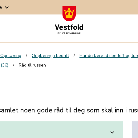
ge
keyboard_arrow_down
Opplæring
Opplæring i bedrift
Har du læretid i bedrift og lu
s(36)
Råd til russen
amlet noen gode råd til deg som skal inn i rus
expand_more