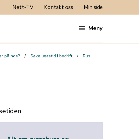
Nett-TV
Kontakt oss
Min side
Meny
rer på noe?
Søke læretid i bedrift
Rus
setiden