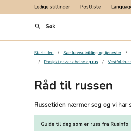
Ledige stillinger
Postliste
Langua
search
Søk
Startsiden
Samfunnsutvikling og tjenester
Prosjekt psykisk helse og rus
Vestfoldrus
Råd til russen
Russetiden nærmer seg og vi har s
Guide til deg som er russ fra RusInfo