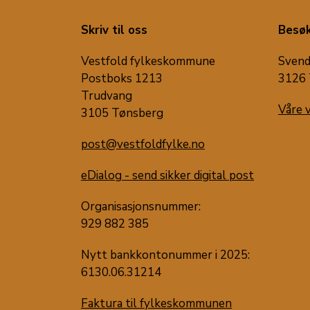
Skriv til oss
Besøk
Vestfold fylkeskommune
Svend
Postboks 1213
3126 
Trudvang
Våre 
3105 Tønsberg
post@vestfoldfylke.no
eDialog - send sikker digital post
Organisasjonsnummer:
929 882 385
Nytt bankkontonummer i 2025:
6130.06.31214
Faktura til fylkeskommunen