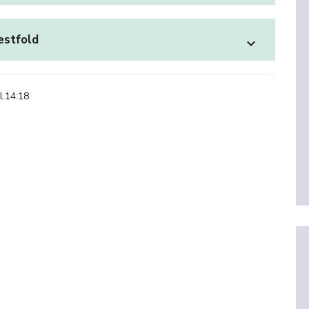
estfold
expand_more
l.14:18