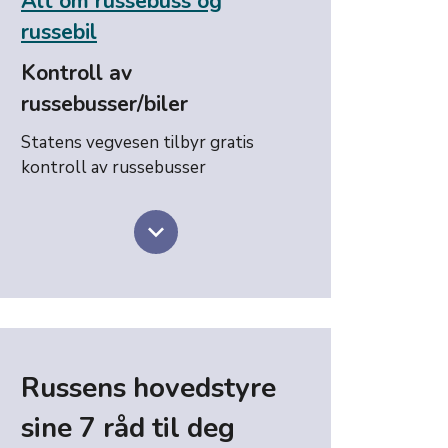
Alt om russebuss og
russebil
Kontroll av
russebusser/biler
Statens vegvesen tilbyr gratis
kontroll av russebusser
keyboard_arrow_down
Russens hovedstyre
sine 7 råd til deg