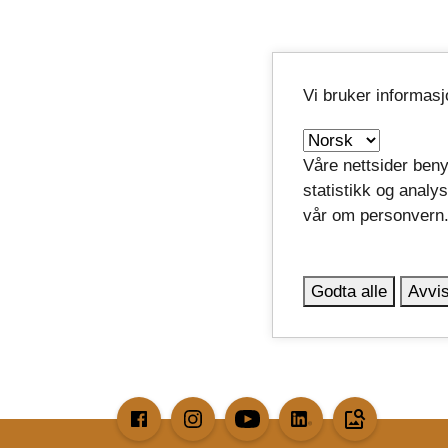
Vi bruker informas
Våre nettsider beny
statistikk og analy
vår om personvern
Godta alle
Avvis
image_search