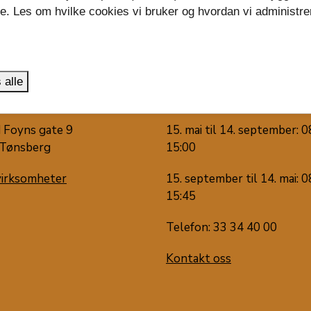
se. Les om hvilke cookies vi bruker og hvordan vi administre
.
 alle
 oss
Snakk med oss
 Foyns gate 9
15. mai til 14. september: 0
Tønsberg
15:00
virksomheter
15. september til 14. mai: 0
15:45
Telefon: 33 34 40 00
Kontakt oss