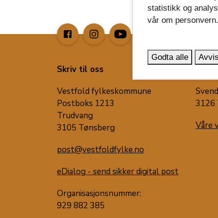
statistikk og analy
vår om personvern
image_search
Godta alle
Avvis
Skriv til oss
Besøk
Vestfold fylkeskommune
Svend
Postboks 1213
3126 
Trudvang
Våre 
3105 Tønsberg
post@vestfoldfylke.no
eDialog - send sikker digital post
Organisasjonsnummer:
929 882 385