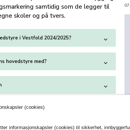
smarkering samtidig som de legger til
07
egne skoler og på tvers.
vedstyre i Vestfold 2024/2025?
expand_more
ens hovedstyre med?
expand_more
n
expand_more
jonskapsler (cookies)
tter informasjonskapsler (cookies) til sikkerhet, innbyggerfu