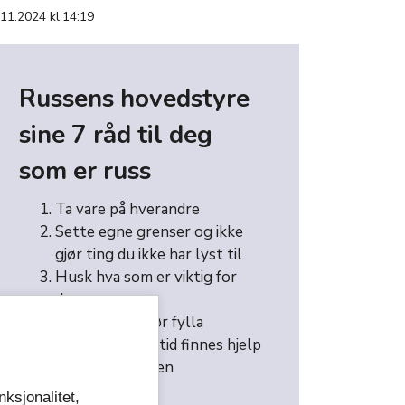
.11.2024 kl.14:19
Russens hovedstyre
sine 7 råd til deg
som er russ
Ta vare på hverandre
Sette egne grenser og ikke
gjør ting du ikke har lyst til
Husk hva som er viktig for
deg
Drikk og spis før fylla
Husk at det alltid finnes hjelp
Ikke glem skolen
Ha det gøy
nksjonalitet,