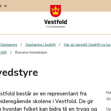
ge
keyboard_arrow_down
Opplæring
Opplæring i bedrift
Har du læretid i bedrift og lu
s(40)
Russens hovedstyre
vedstyre
stfold består av en representant fra
Pub
20
videregående skolene i Vestfold. De gir
vordan fylket kan bidra til en trygg og
Op