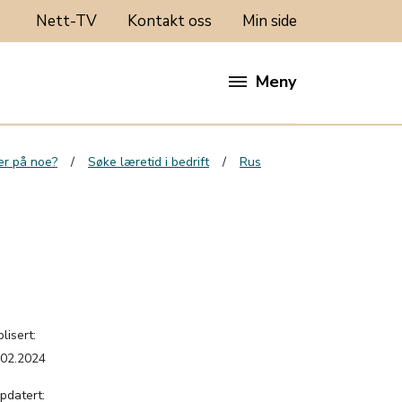
Nett-TV
Kontakt oss
Min side
Meny
rer på noe?
Søke læretid i bedrift
Rus
lisert:
.02.2024
pdatert: