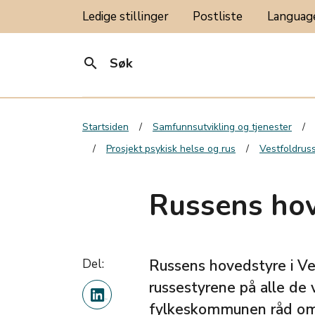
Ledige stillinger
Postliste
Langua
search
Søk
Startsiden
Samfunnsutvikling og tjenester
Prosjekt psykisk helse og rus
Vestfoldrus
Russens ho
Del:
Russens hovedstyre i Ve
russestyrene på alle de 
fylkeskommunen råd om h