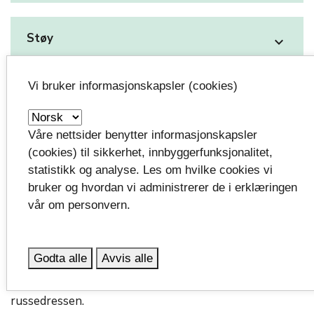
Støy
expand_more
Vi bruker informasjonskapsler (cookies)
Overstadig beruselse og bruk av rusmidler
expand_more
Våre nettsider benytter informasjonskapsler
Voldtekt, slåsskamper og andre hendelser
(cookies) til sikkerhet, innbyggerfunksjonalitet,
expand_more
statistikk og analyse. Les om hvilke cookies vi
bruker og hvordan vi administrerer de i erklæringen
Vi vil også at dere skal minne barna deres om at det er
vår om personvern.
de samme lover og regler som gjelder for russen som
for alle andre -. Det er ikke noe unntak fordi man er
russ eller har på seg russedress. Tvert imot, så er man
Godta alle
Avvis alle
faktisk enda mer synlig for politiet og vil bli utsatt for
kanskje mer kontroll enn tidligere når man har på seg
russedressen.