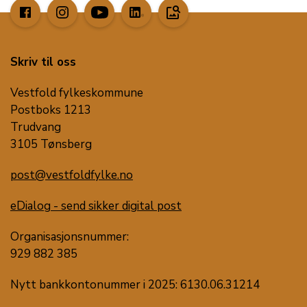
image_search
Skriv til oss
Vestfold fylkeskommune
Postboks 1213
Trudvang
3105 Tønsberg
post@vestfoldfylke.no
eDialog - send sikker digital post
Organisasjonsnummer:
929 882 385
Nytt bankkontonummer i 2025: 6130.06.31214