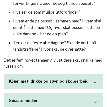
forventinger? Gleder de seg til noe spesielt?
Hva ser de som mulige utfordringer?
Hvem er de på buss/bil sammen med? Hvem skal
de ut å rulle med? Og hvor skal bussen rulle de
ulike dagene – har de en plan?
Tenker de feste alle dagene? Skal de delta på
landstreffene? Hvor skal de overnatte?
Det er fem hovedtemaer vi vil at dere skal snakke med
russen om:
Klær, mat, drikke og søvn og skolearbeid
expand_more
Sosiale medier
expand_more