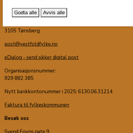
Vestfold fylkeskommune
Godta alle
Avvis alle
Postboks 1213
Trudvang
3105 Tønsberg
post@vestfoldfylke.no
eDialog - send sikker digital post
Organisasjonsnummer:
929 882 385
Nytt bankkontonummer i 2025: 6130.06.31214
Faktura til fylkeskommunen
Besøk oss
Svend Foyns gate 9