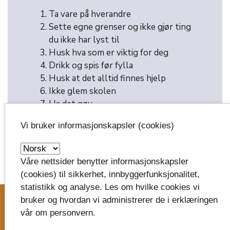
Ta vare på hverandre
Sette egne grenser og ikke gjør ting
du ikke har lyst til
Husk hva som er viktig for deg
Drikk og spis før fylla
Husk at det alltid finnes hjelp
Ikke glem skolen
Ha det gøy
Vi bruker informasjonskapsler (cookies)
Våre nettsider benytter informasjonskapsler
(cookies) til sikkerhet, innbyggerfunksjonalitet,
image_search
statistikk og analyse. Les om hvilke cookies vi
bruker og hvordan vi administrerer de i erklæringen
vår om personvern.
Skriv til oss