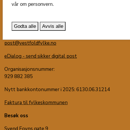
vår om personvern.
Vestfold fylkeskommune
Postboks 1213
Trudvang
Godta alle
Avvis alle
3105 Tønsberg
post@vestfoldfylke.no
eDialog - send sikker digital post
Organisasjonsnummer:
929 882 385
Nytt bankkontonummer i 2025: 6130.06.31214
Faktura til fylkeskommunen
Besøk oss
Svend Foyns gate 9