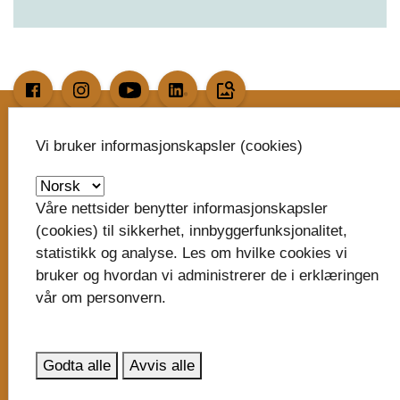
image_search
Vi bruker informasjonskapsler (cookies)
Skriv til oss
Vestfold fylkeskommune
Våre nettsider benytter informasjonskapsler
Postboks 1213
(cookies) til sikkerhet, innbyggerfunksjonalitet,
Trudvang
statistikk og analyse. Les om hvilke cookies vi
3105 Tønsberg
bruker og hvordan vi administrerer de i erklæringen
vår om personvern.
post@vestfoldfylke.no
eDialog - send sikker digital post
Godta alle
Avvis alle
Organisasjonsnummer: