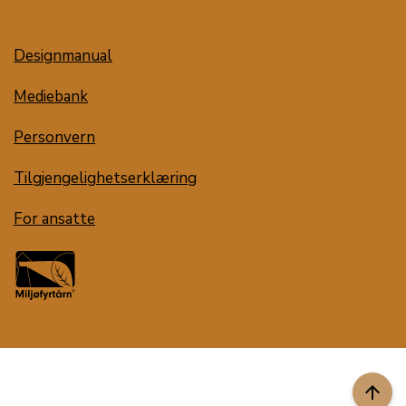
Designmanual
Mediebank
Personvern
Tilgjengelighetserklæring
For ansatte
arrow_upward