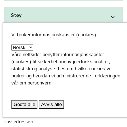
Støy
expand_more
Vi bruker informasjonskapsler (cookies)
Overstadig beruselse og bruk av rusmidler
expand_more
Våre nettsider benytter informasjonskapsler
Voldtekt, slåsskamper og andre hendelser
(cookies) til sikkerhet, innbyggerfunksjonalitet,
expand_more
statistikk og analyse. Les om hvilke cookies vi
bruker og hvordan vi administrerer de i erklæringen
Vi vil også at dere skal minne barna deres om at det er
vår om personvern.
de samme lover og regler som gjelder for russen som
for alle andre -. Det er ikke noe unntak fordi man er
russ eller har på seg russedress. Tvert imot, så er man
Godta alle
Avvis alle
faktisk enda mer synlig for politiet og vil bli utsatt for
kanskje mer kontroll enn tidligere når man har på seg
russedressen.