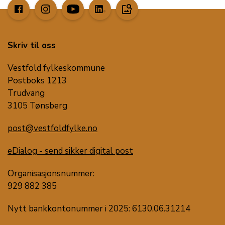
image_search
Skriv til oss
Vestfold fylkeskommune
Postboks 1213
Trudvang
3105 Tønsberg
post@vestfoldfylke.no
eDialog - send sikker digital post
Organisasjonsnummer:
929 882 385
Nytt bankkontonummer i 2025: 6130.06.31214