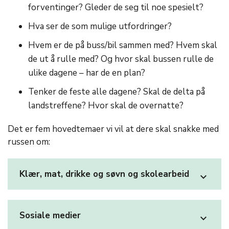
forventinger? Gleder de seg til noe spesielt?
Hva ser de som mulige utfordringer?
Hvem er de på buss/bil sammen med? Hvem skal
de ut å rulle med? Og hvor skal bussen rulle de
ulike dagene – har de en plan?
Tenker de feste alle dagene? Skal de delta på
landstreffene? Hvor skal de overnatte?
Det er fem hovedtemaer vi vil at dere skal snakke med
russen om:
Klær, mat, drikke og søvn og skolearbeid
expand_more
Sosiale medier
expand_more