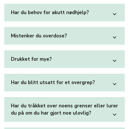
Har du behov for akutt nødhjelp?
expand_more
Mistenker du overdose?
expand_more
Drukket for mye?
expand_more
Har du blitt utsatt for et overgrep?
expand_more
Har du tråkket over noens grenser eller lurer
du på om du har gjort noe ulovlig?
expand_more