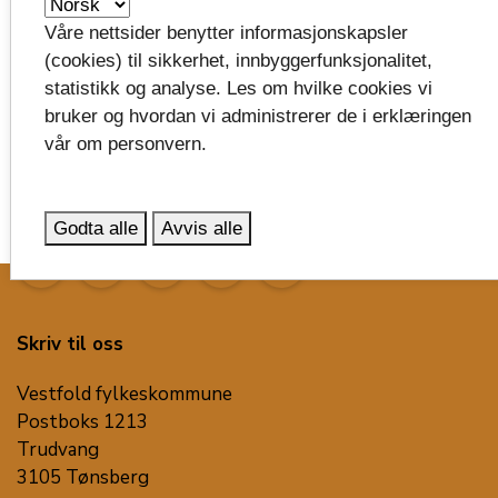
Våre nettsider benytter informasjonskapsler
(cookies) til sikkerhet, innbyggerfunksjonalitet,
Larvik
statistikk og analyse. Les om hvilke cookies vi
bruker og hvordan vi administrerer de i erklæringen
vår om personvern.
Godta alle
Avvis alle
image_search
Skriv til oss
Vestfold fylkeskommune
Postboks 1213
Trudvang
3105 Tønsberg