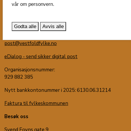
vår om personvern.
Vestfold fylkeskommune
Postboks 1213
Trudvang
Godta alle
Avvis alle
3105 Tønsberg
post@vestfoldfylke.no
eDialog - send sikker digital post
Organisasjonsnummer:
929 882 385
Nytt bankkontonummer i 2025: 6130.06.31214
Faktura til fylkeskommunen
Besøk oss
Svend Foyns gate 9