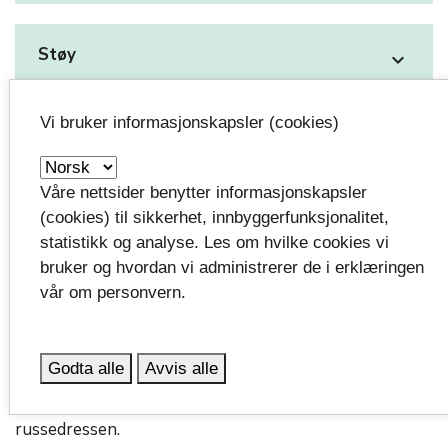
Støy
expand_more
Vi bruker informasjonskapsler (cookies)
Overstadig beruselse og bruk av rusmidler
expand_more
Våre nettsider benytter informasjonskapsler
Voldtekt, slåsskamper og andre hendelser
(cookies) til sikkerhet, innbyggerfunksjonalitet,
expand_more
statistikk og analyse. Les om hvilke cookies vi
bruker og hvordan vi administrerer de i erklæringen
Vi vil også at dere skal minne barna deres om at det er
vår om personvern.
de samme lover og regler som gjelder for russen som
for alle andre -. Det er ikke noe unntak fordi man er
russ eller har på seg russedress. Tvert imot, så er man
Godta alle
Avvis alle
faktisk enda mer synlig for politiet og vil bli utsatt for
kanskje mer kontroll enn tidligere når man har på seg
russedressen.