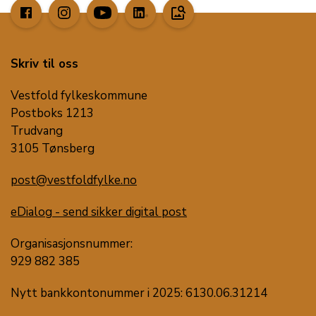
image_search
Skriv til oss
Vestfold fylkeskommune
Postboks 1213
Trudvang
3105 Tønsberg
post@vestfoldfylke.no
eDialog - send sikker digital post
Organisasjonsnummer:
929 882 385
Nytt bankkontonummer i 2025: 6130.06.31214