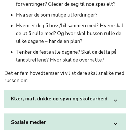
forventinger? Gleder de seg til noe spesielt?
Hva ser de som mulige utfordringer?
Hvem er de på buss/bil sammen med? Hvem skal
de ut å rulle med? Og hvor skal bussen rulle de
ulike dagene – har de en plan?
Tenker de feste alle dagene? Skal de delta på
landstreffene? Hvor skal de overnatte?
Det er fem hovedtemaer vi vil at dere skal snakke med
russen om:
Klær, mat, drikke og søvn og skolearbeid
expand_more
Sosiale medier
expand_more