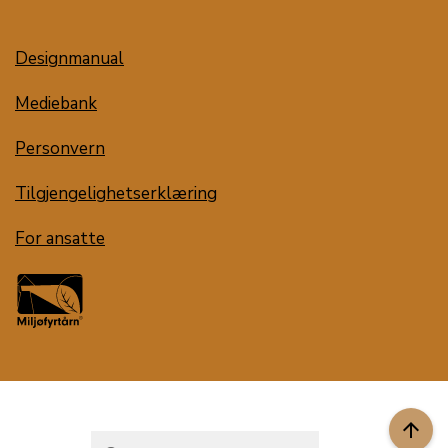
Designmanual
Mediebank
Personvern
Tilgjengelighetserklæring
For ansatte
arrow_upward