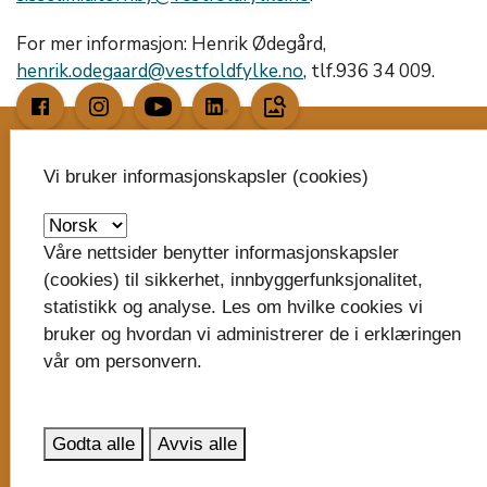
For mer informasjon: Henrik Ødegård,
henrik.odegaard@vestfoldfylke.no
, tlf.936 34 009.
image_search
Vi bruker informasjonskapsler (cookies)
Skriv til oss
Vestfold fylkeskommune
Våre nettsider benytter informasjonskapsler
Postboks 1213
(cookies) til sikkerhet, innbyggerfunksjonalitet,
Trudvang
statistikk og analyse. Les om hvilke cookies vi
3105 Tønsberg
bruker og hvordan vi administrerer de i erklæringen
vår om personvern.
post@vestfoldfylke.no
eDialog - send sikker digital post
Godta alle
Avvis alle
Organisasjonsnummer: