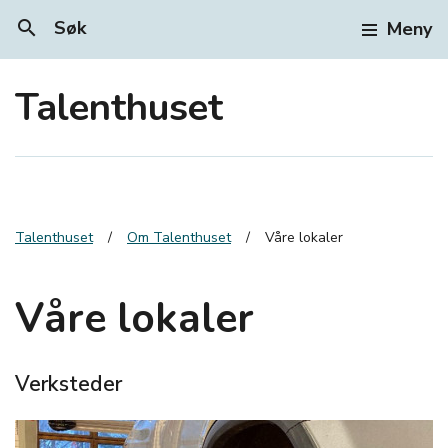
search
Søk
Meny
Gå til fremsiden til
Talenthuset
Talenthuset
Om Talenthuset
Våre lokaler
Våre lokaler
Verksteder