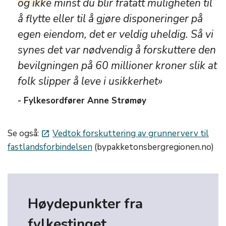
og ikke minst du blir fratatt muligheten til
å flytte eller til å gjøre disponeringer på
egen eiendom, det er veldig uheldig. Så vi
synes det var nødvendig å forskuttere den
bevilgningen på 60 millioner kroner slik at
folk slipper å leve i usikkerhet»
- Fylkesordfører Anne Strømøy
Se også:
Vedtok forskuttering av grunnerverv til
launch
fastlandsforbindelsen
(bypakketonsbergregionen.no)
Høydepunkter fra
fylkestinget