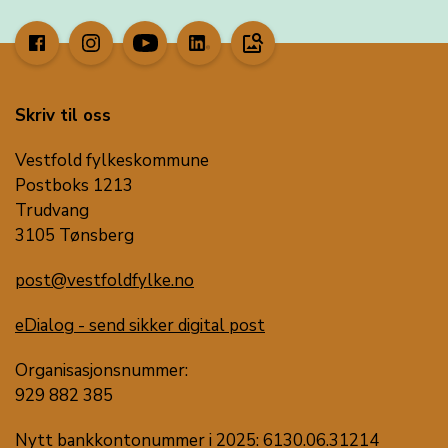
image_search
Skriv til oss
Vestfold fylkeskommune
Postboks 1213
Trudvang
3105 Tønsberg
post@vestfoldfylke.no
eDialog - send sikker digital post
Organisasjonsnummer:
929 882 385
Nytt bankkontonummer i 2025: 6130.06.31214