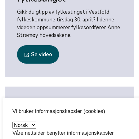
Gikk du glipp av fylkestinget i Vestfold
fylkeskommune tirsdag 30. april? I denne
videoen oppsummerer fylkesordfører Anne
Strømøy hovedsakene.
Se video
launch
Se også
Vi bruker informasjonskapsler (cookies)
Mer informasjon om de politiske møtene
launch
finner du her.
Våre nettsider benytter informasjonskapsler