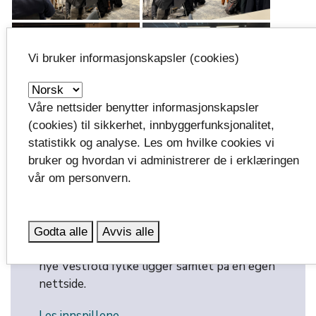
Vi bruker informasjonskapsler (cookies)
Våre nettsider benytter informasjonskapsler
(cookies) til sikkerhet, innbyggerfunksjonalitet,
statistikk og analyse. Les om hvilke cookies vi
bruker og hvordan vi administrerer de i erklæringen
vår om personvern.
Innspill fra kommuner og
samarbeidsaktører
Godta alle
Avvis alle
Alle innspillene fra innspillskonferansen for
nye Vestfold fylke ligger samlet på en egen
nettside.
Les innspillene