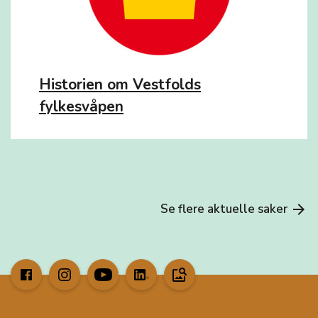
Historien om Vestfolds
fylkesvåpen
Se flere aktuelle saker
arrow_forward
image_search