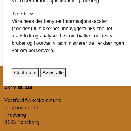
Vi bruker informasjonskapsler (cookies)
Regionale møtearenaer
Våre nettsider benytter informasjonskapsler
(cookies) til sikkerhet, innbyggerfunksjonalitet,
statistikk og analyse. Les om hvilke cookies vi
bruker og hvordan vi administrerer de i erklæringen
vår om personvern.
image_search
Godta alle
Avvis alle
Skriv til oss
Vestfold fylkeskommune
Postboks 1213
Trudvang
3105 Tønsberg