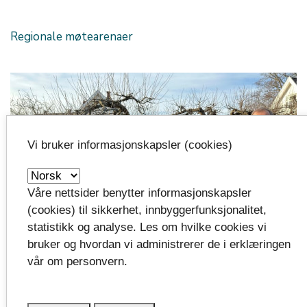
Regionale møtearenaer
Vi bruker informasjonskapsler (cookies)
Våre nettsider benytter informasjonskapsler
(cookies) til sikkerhet, innbyggerfunksjonalitet,
statistikk og analyse. Les om hvilke cookies vi
bruker og hvordan vi administrerer de i erklæringen
- Fredningen er rørende og symboltung
vår om personvern.
Det var en emosjonell Marion Gamain som var med da
fredningen av barndomshjemmet hennes ble markert