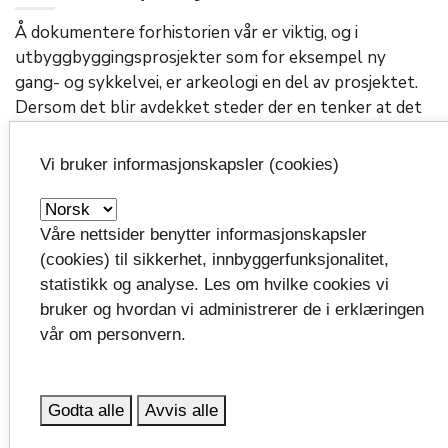
Å dokumentere forhistorien vår er viktig, og i
utbyggbyggingsprosjekter som for eksempel ny
gang- og sykkelvei, er arkeologi en del av prosjektet.
Dersom det blir avdekket steder der en tenker at det
er verdt å undersøke mer, blir det gjennomført
arkeologiske utgravninger som det nå er gjort i
Vi bruker informasjonskapsler (cookies)
Skånesvingen.
Vestfold fylkeskommune og Horten kommune har
Våre nettsider benytter informasjonskapsler
satt av omtrent fire millioner kroner til arkeologisk
(cookies) til sikkerhet, innbyggerfunksjonalitet,
arbeid i forbindelse med dette prosjektet.
statistikk og analyse. Les om hvilke cookies vi
bruker og hvordan vi administrerer de i erklæringen
– Det er veldig gøy at kulturminnet ved Skaane
vår om personvern.
pukkverk og Skånesvingen har hatt gitt så store funn,
sier prosjekteringsleder i Vestfold fylkeskommune,
Tone Amundrud. Det var veldig interessant å se og
Godta alle
Avvis alle
høre om alt det arkeologene har funnet og
dokumentert i sommer.