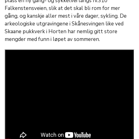
plass en ny gang- og sykkelvei langs fv.310
Falkenstensveien, slik at det skal bli rom for mer
gåing, og kanskje aller mest i våre dager, sykling. De
arkeologiske utgravingene i Skånesvingen like ved
Skaane pukkverk i Horten har nemlig gitt store
mengder med funn i løpet av sommeren.