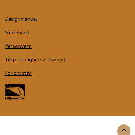
Designmanual
Mediebank
Personvern
Tilgjengelighetserklæring
For ansatte
arrow_upward