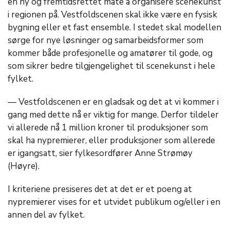
en ny og fremtidsrettet måte å organisere scenekunst
i regionen på. Vestfoldscenen skal ikke være en fysisk
bygning eller et fast ensemble. I stedet skal modellen
sørge for nye løsninger og samarbeidsformer som
kommer både profesjonelle og amatører til gode, og
som sikrer bedre tilgjengelighet til scenekunst i hele
fylket.
— Vestfoldscenen er en gladsak og det at vi kommer i
gang med dette nå er viktig for mange. Derfor tildeler
vi allerede nå 1 million kroner til produksjoner som
skal ha nypremierer, eller produksjoner som allerede
er igangsatt, sier fylkesordfører Anne Strømøy
(Høyre).
I kriteriene presiseres det at det er et poeng at
nypremierer vises for et utvidet publikum og/eller i en
annen del av fylket.