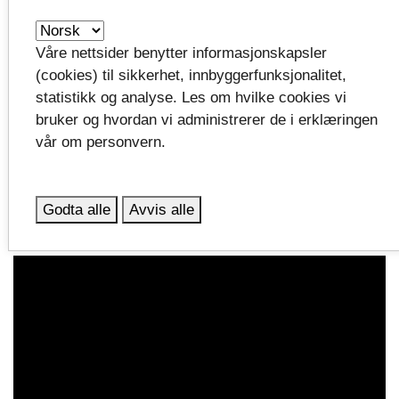
Politikerne har satt av det samme beløpet som
tidligere har vært fordelt til Teater Ibsen til
Våre nettsider benytter informasjonskapsler
Vestfoldscenen. Dette utgjør 4,6 millioner pr år i hele
(cookies) til sikkerhet, innbyggerfunksjonalitet,
pilotperioden, fra 2026 – 2028.
statistikk og analyse. Les om hvilke cookies vi
bruker og hvordan vi administrerer de i erklæringen
vår om personvern.
Intervju med fylkesordfører
Se hele intervjuet med fylkesordføreren, der hun
Godta alle
Avvis alle
oppsummerer etableringen av Vestfoldscenen: