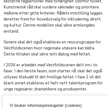
eksterne fagpersoner med tilhørighet utenfor fylket.
Kunstnerisk råd skal vurdere søknader og prioritere
midlene etter gitte kriterier. Rådets innstilling legges
deretter frem for hovedutvalg for inkludering, idrett
og kultur. Denne modellen skal sikre armlengdes
avstand.
Senere skal det også etableres en ressursgruppe for
Vestfoldscenen hvor regionale utøvere kan bidra.
Dette tiltaket skal sikre tett dialog med feltet.
I 2026 er arbeidet med Vestfoldscenen delt inn i to
faser. I den første fasen, som starter nå, skal det også
utlyses tilskudd til det frivillige feltet. I fase 2 vil det
blant annet etableres et helt nytt talentprogram for
unge regissører, dramatikere og produsenter.
Det blir også en ny tildelingsrunde for søkbare
produksjonsmidler for 2027.
Vi bruker informasjonskapsler (cookies)