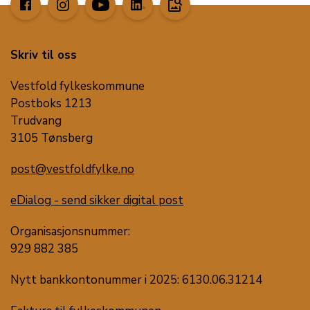
image_search
Skriv til oss
Vestfold fylkeskommune
Postboks 1213
Trudvang
3105 Tønsberg
post@vestfoldfylke.no
eDialog - send sikker digital post
Organisasjonsnummer:
929 882 385
Nytt bankkontonummer i 2025: 6130.06.31214