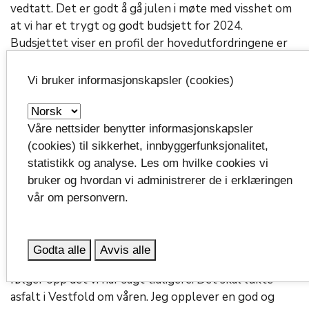
vedtatt. Det er godt å gå julen i møte med visshet om
at vi har et trygt og godt budsjett for 2024.
Budsjettet viser en profil der hovedutfordringene er
prioritert. Det gjelder først og fremst tiltak som skal
hjelpe flere til å fullføre og bestå videregående
Vi bruker informasjonskapsler (cookies)
opplæring. Halvparten av unge som ikke kommer i
jobb fullfører ikke videregående, så å gjøre noe med
dette er viktig for oss, sier fylkesordfører Anne
Våre nettsider benytter informasjonskapsler
Strømøy i nye Vestfold fylkeskommune.
(cookies) til sikkerhet, innbyggerfunksjonalitet,
statistikk og analyse. Les om hvilke cookies vi
bruker og hvordan vi administrerer de i erklæringen
Bred enighet om retning
vår om personvern.
-Det ligger også andre tiltak inne for å få andre
grupper inn i arbeid. Dernest er samferdsel prioritert
Godta alle
Avvis alle
med flere gang og sykkelveier, kollektivtrafikk og vi
følger opp det vi har sagt tidligere: Det skal lukte
asfalt i Vestfold om våren. Jeg opplever en god og