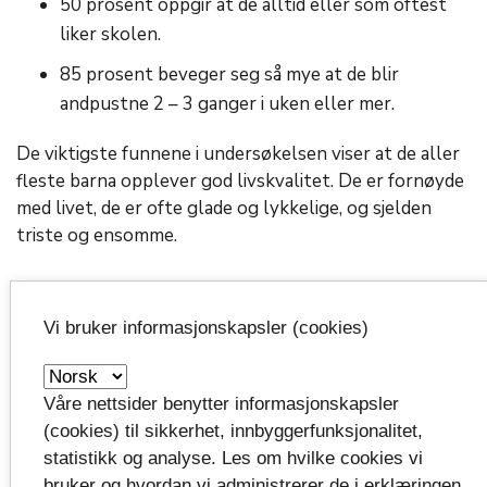
50 prosent oppgir at de alltid eller som oftest
liker skolen.
85 prosent beveger seg så mye at de blir
andpustne 2 – 3 ganger i uken eller mer.
De viktigste funnene i undersøkelsen viser at de aller
fleste barna opplever god livskvalitet. De er fornøyde
med livet, de er ofte glade og lykkelige, og sjelden
triste og ensomme.
Nybrottsarbeid: følger barna
Vi bruker informasjonskapsler (cookies)
frem til de blir voksne
Våre nettsider benytter informasjonskapsler
Det er aller første gang Ungdata pluss gjennomføres,
(cookies) til sikkerhet, innbyggerfunksjonalitet,
og undersøkelsen utføres kun i Vestfold og Telemark.
statistikk og analyse. Les om hvilke cookies vi
Barna, som var mellom 10 og 13 år når de første gang
bruker og hvordan vi administrerer de i erklæringen