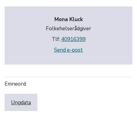
Mona Kluck
Folkehelserådgiver
Tlf:
40916399
Send e-post
Emneord:
Ungdata