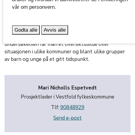
svarte på et spørreskjema, skal frem til de er i slutten
vår om personvern.
av 20-årene svare på til sammen fem
spørreundersøkelser.
Det longitudinelle designet skiller Ungdata pluss fra
Godta alle
Avvis alle
ordinære Ungdata-undersøkelsene. I Ungdata-
undersøkelsen får man et oversiktsbilde over
situasjonen i ulike kommuner og blant ulike grupper
av barn og unge på et gitt tidspunkt.
Mari Nicholls Espetvedt
Prosjektleder i Vestfold fylkeskommune
Tlf:
90848929
Send e-post