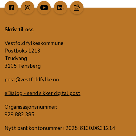
image_search
Skriv til oss
Vestfold fylkeskommune
Postboks 1213
Trudvang
3105 Tønsberg
post@vestfoldfylke.no
eDialog - send sikker digital post
Organisasjonsnummer:
929 882 385
Nytt bankkontonummer i 2025: 6130.06.31214