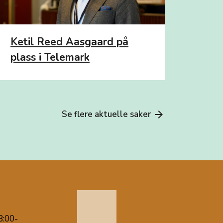
Ketil Reed Aasgaard på
plass i Telemark
Se flere aktuelle saker
arrow_forward
8:00-