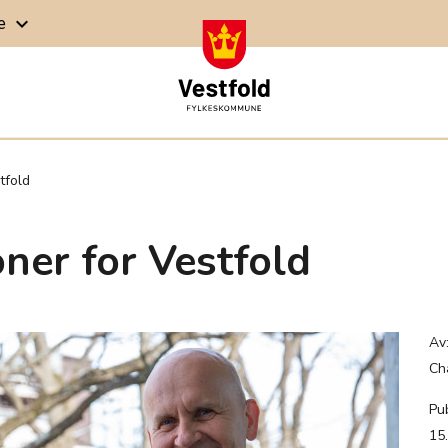
ge
keyboard_arrow_down
tfold
ner for Vestfold
Av
Cha
Pub
15