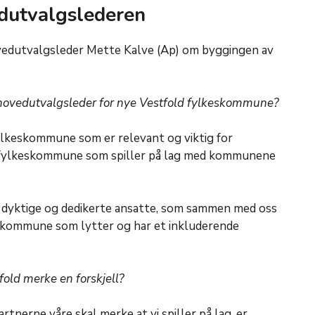
dutvalgslederen
hovedutvalgsleder Mette Kalve (Ap) om byggingen av
hovedutvalgsleder for nye Vestfold fylkeskommune?
fylkeskommune som er relevant og viktig for
n fylkeskommune som spiller på lag med kommunene
yktige og dedikerte ansatte, som sammen med oss
eskommune som lytter og har et inkluderende
fold merke en forskjell?
tnerne våre skal merke at vi spiller på lag, er