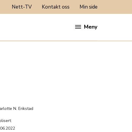
Nett-TV
Kontakt oss
Min side
Meny
:
rlotte N. Erikstad
lisert:
.06.2022