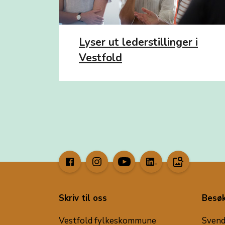
Lyser ut lederstillinger i
Vestfold
image_search
Skriv til oss
Besøk
Vestfold fylkeskommune
Svend