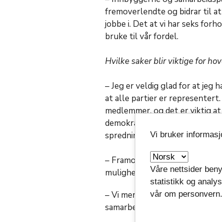
fremoverlendte og bidrar til at
jobbe i. Det at vi har seks for
bruke til vår fordel.
Hvilke saker blir viktige for h
– Jeg er veldig glad for at jeg
at alle partier er representert
medlemmer, og det er viktig at
demokratisk grunnlag med et b
Vi bruker informas
spredning.
– Framover skal vi diskutere al
Våre nettsider beny
muligheter for samarbeid, poli
statistikk og analy
vår om personvern
– Vi merker allerede nå et stor
samarbeidspartnerne våre, og 