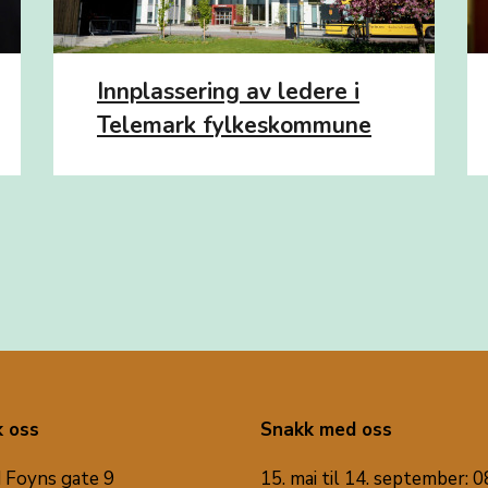
Innplassering av ledere i
Telemark fylkeskommune
 oss
Snakk med oss
 Foyns gate 9
15. mai til 14. september: 0