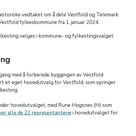
historiske vedtaket om å dele Vestfold og Telemark
 Vestfold fylkeskommune fra 1. januar 2024.
ylkesting velges i kommune- og fylkestingsvalget
ang
i gang med å forberede byggingen av Vestfold
t et eget hovedutvalg for Vestfold, som springer
lkesting.
leder hovedutvalget, med Rune Hogsnes (H) som
ver alle de 22 representantene
i hovedutvalget for