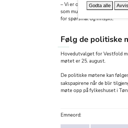
– Vi er opptatt av en åpen og 
Godta alle
Avvis
som mulig til stede på fylkesh
for spørsmål og innspill.
Følg de politiske
Hovedutvalget for Vestfold m
møtet er 25. august.
De politiske møtene kan følge
sakspapirene når de blir tilgj
møte opp på fylkeshuset i Tøn
Emneord: