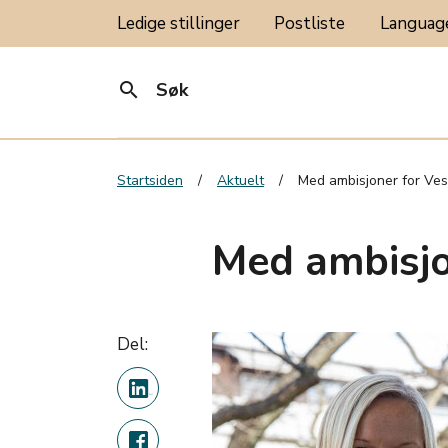
Ledige stillinger
Postliste
Langua
search
Søk
Startsiden
Aktuelt
Med ambisjoner for Ves
Med ambisjo
Del: