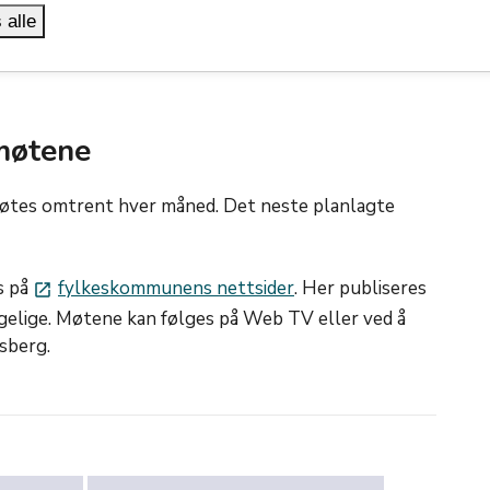
inkluderende prosess. Jeg vil framover være så mye
 alle
uset i Tønsberg, og selvfølgelig være tilgjengelige
 møtene
øtes omtrent hver måned. Det neste planlagte
s på
fylkeskommunens nettsider
. Her publiseres
launch
engelige. Møtene kan følges på Web TV eller ved å
sberg.