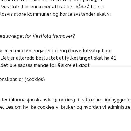
 Vestfold blir enda mer attraktivt både å bo og
holdsvis store kommuner og korte avstander skal vi
ovedutvalget for Vestfold framover?
 har med meg en engasjert gjeng i hovedutvalget, og
. Det er allerede besluttet at fylkestinget skal ha 41
 det ble såpass mange for å sikre et godt
redt spekter av partier og god geografisk
jonskapsler (cookies)
t fra nytt fylkesvåpen til regionale planer,
tter informasjonskapsler (cookies) til sikkerhet, innbyggerfu
tisk organisering og prinsipper som gjelder økonomi.
se. Les om hvilke cookies vi bruker og hvordan vi administre
.
t engasjement, både i organisasjonen og fra
mange som ønsker å bidra positivt.