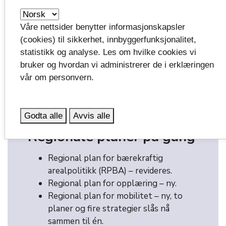
for fireårsperioden fram til neste
kommune- og fylkestingsvalg.
Våre nettsider benytter informasjonskapsler
Vestfoldplanen ble vedtatt av
(cookies) til sikkerhet, innbyggerfunksjonalitet,
Fylkestinget 18. desember 2024.
statistikk og analyse. Les om hvilke cookies vi
Les mer om Vestfoldplanen
bruker og hvordan vi administrerer de i erklæringen
vår om personvern.
Godta alle
Avvis alle
Regionale planer på gang
Regional plan for bærekraftig
arealpolitikk (RPBA) – revideres.
Regional plan for opplæring – ny.
Regional plan for mobilitet – ny, to
planer og fire strategier slås nå
sammen til én.