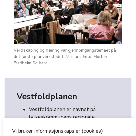
Verdiskaping og næring var gjennomgangstemaet på
det første planverkstedet 27. mars. Foto: Morten
Fredheim Solberg
Vestfoldplanen
Vestfoldplanen er navnet på
fylkeskommunens regionale
planstrategi for årene 2024 – 2028.
Vi bruker informasjonskapsler (cookies)
Trekker opp de politiske ambisjonene