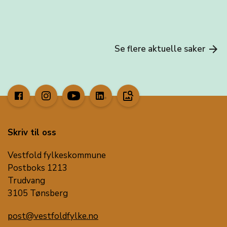
Se flere aktuelle saker
arrow_forward
image_search
Skriv til oss
Vestfold fylkeskommune
Postboks 1213
Trudvang
3105 Tønsberg
post@vestfoldfylke.no