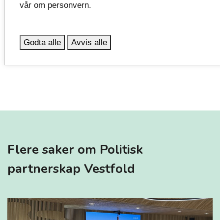
vår om personvern.
Emneord:
Politikk
Politisk partnerskap Vestfold
Godta alle
Avvis alle
Flere saker om Politisk
partnerskap Vestfold