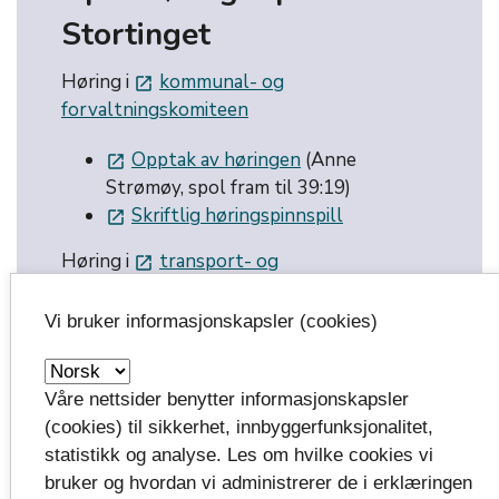
Stortinget
Høring i
kommunal- og
launch
forvaltningskomiteen
Opptak av høringen
(Anne
launch
Strømøy, spol fram til 39:19)
Skriftlig høringspinnspill
launch
Høring i
transport- og
launch
kommunikasjonskomiteen
Vi bruker informasjonskapsler (cookies)
Opptak av høringen
(Anne
launch
Strømøy, spol fram til 28:37)
Skriftlig høringsinnspill
launch
Våre nettsider benytter informasjonskapsler
(cookies) til sikkerhet, innbyggerfunksjonalitet,
statistikk og analyse. Les om hvilke cookies vi
bruker og hvordan vi administrerer de i erklæringen