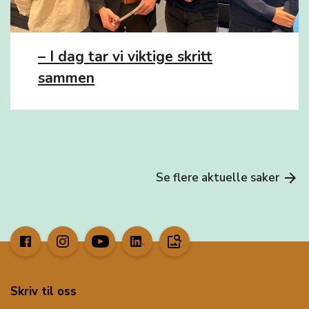
– I dag tar vi viktige skritt
sammen
Se flere aktuelle saker
arrow_forward
image_search
Skriv til oss