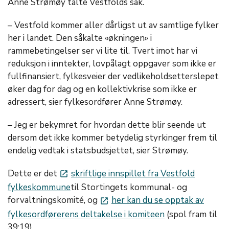
Anne Strømøy talte Vestfolds sak.
– Vestfold kommer aller dårligst ut av samtlige fylker
her i landet. Den såkalte «økningen» i
rammebetingelser ser vi lite til. Tvert imot har vi
reduksjon i inntekter, lovpålagt oppgaver som ikke er
fullfinansiert, fylkesveier der vedlikeholdsetterslepet
øker dag for dag og en kollektivkrise som ikke er
adressert, sier fylkesordfører Anne Strømøy.
– Jeg er bekymret for hvordan dette blir seende ut
dersom det ikke kommer betydelig styrkinger frem til
endelig vedtak i statsbudsjettet, sier Strømøy.
Dette er det
skriftlige innspillet fra Vestfold
launch
fylkeskommune
til Stortingets kommunal- og
forvaltningskomité, og
her kan du se opptak av
launch
fylkesordførerens deltakelse i komiteen
(spol fram til
39:19)