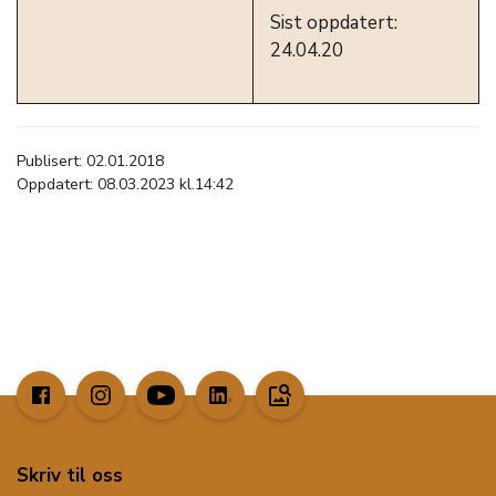
Sist oppdatert:
24.04.20
Publisert: 02.01.2018
Oppdatert: 08.03.2023 kl.14:42
image_search
Skriv til oss