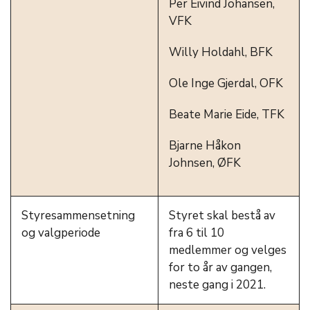
Per Eivind Johansen,
VFK
Willy Holdahl, BFK
Ole Inge Gjerdal, OFK
Beate Marie Eide, TFK
Bjarne Håkon
Johnsen, ØFK
Styresammensetning
Styret skal bestå av
og valgperiode
fra 6 til 10
medlemmer og velges
for to år av gangen,
neste gang i 2021.