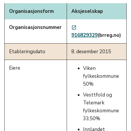
Organisasjonsform
Aksjeselskap
Organisasjonsnummer
launch
916829329
(brreg.no)
Etableringsdato
8. desember 2015
Eiere
Viken
fylkeskommune
50%
Vesttfold og
Telemark
fylkeskommune
33,50%
Innlandet