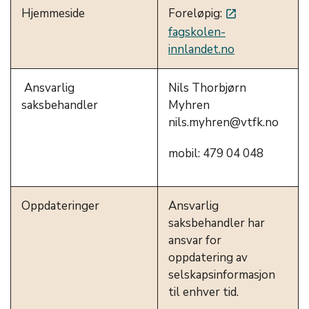
Hjemmeside
Foreløpig:
launch
fagskolen-
innlandet.no
Ansvarlig
Nils Thorbjørn
saksbehandler
Myhren
nils.myhren@vtfk.no
mobil: 479 04 048
Oppdateringer
Ansvarlig
saksbehandler har
ansvar for
oppdatering av
selskapsinformasjon
til enhver tid.