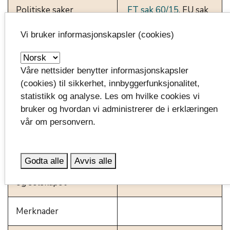
Politiske saker
FT sak 60/15
, FU sak
152/10,
41/16
og
launch
Vi bruker informasjonskapsler (cookies)
22/17
launch
launch
Våre nettsider benytter informasjonskapsler
opengov.cloudapp.net
(cookies) til sikkerhet, innbyggerfunksjonalitet,
statistikk og analyse. Les om hvilke cookies vi
bruker og hvordan vi administrerer de i erklæringen
Styrende
get_app
vår om personvern.
dokumenter/eierstyring
Stiftelsesdokument
Godta alle
Avvis alle
Avtaler mellom VFK
og selskapet
Merknader