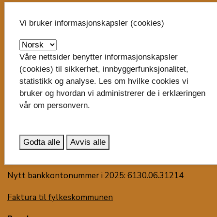
Skriv til oss
Vi bruker informasjonskapsler (cookies)
Vestfold fylkeskommune
Postboks 1213
Våre nettsider benytter informasjonskapsler
Trudvang
(cookies) til sikkerhet, innbyggerfunksjonalitet,
3105 Tønsberg
statistikk og analyse. Les om hvilke cookies vi
bruker og hvordan vi administrerer de i erklæringen
post@vestfoldfylke.no
vår om personvern.
eDialog - send sikker digital post
Organisasjonsnummer:
Godta alle
Avvis alle
929 882 385
Nytt bankkontonummer i 2025: 6130.06.31214
Faktura til fylkeskommunen