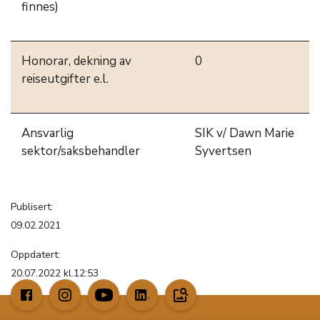
finnes)
Honorar, dekning av
0
reiseutgifter e.l.
Ansvarlig
SIK v/ Dawn Marie
sektor/saksbehandler
Syvertsen
Publisert:
09.02.2021
Oppdatert:
20.07.2022 kl.12:53
image_search