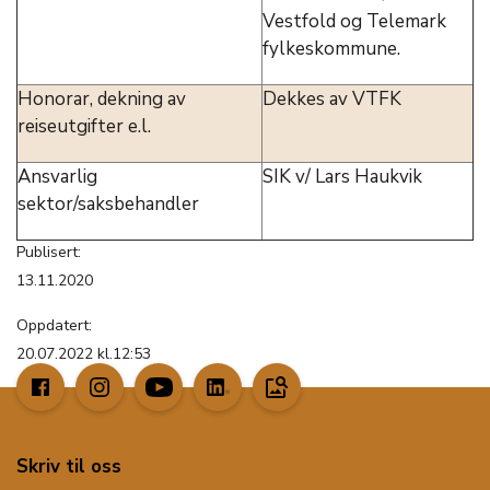
Vestfold og Telemark
fylkeskommune.
Honorar, dekning av
Dekkes av VTFK
reiseutgifter e.l.
Ansvarlig
SIK v/ Lars Haukvik
sektor/saksbehandler
Publisert:
13.11.2020
Oppdatert:
20.07.2022 kl.12:53
image_search
Skriv til oss