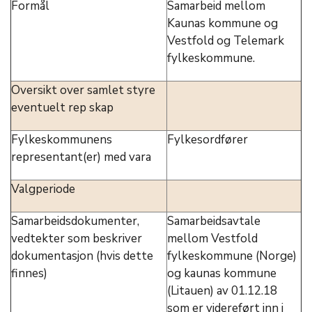
Formål
Samarbeid mellom
Kaunas kommune og
Vestfold og Telemark
fylkeskommune.
Oversikt over samlet styre
eventuelt rep skap
Fylkeskommunens
Fylkesordfører
representant(er) med vara
Valgperiode
Samarbeidsdokumenter,
Samarbeidsavtale
vedtekter som beskriver
mellom Vestfold
dokumentasjon (hvis dette
fylkeskommune (Norge)
finnes)
og kaunas kommune
(Litauen) av 01.12.18
som er videreført inn i