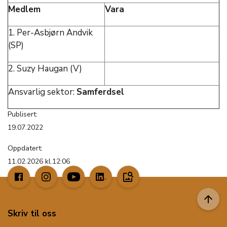
Medlem
Vara
1. Per-Asbjørn Andvik
(SP)
2. Suzy Haugan (V)
Ansvarlig sektor:
Samferdsel
Publisert:
19.07.2022
Oppdatert:
11.02.2026 kl.12:06
image_search
arrow_upward
Skriv til oss