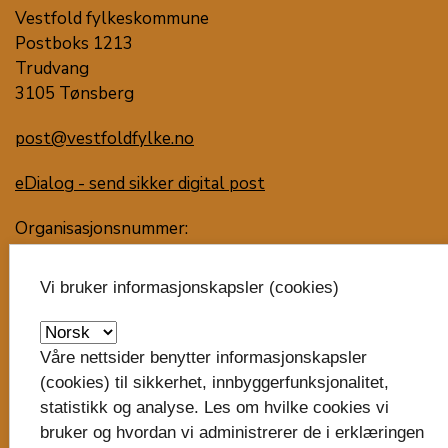
Vestfold fylkeskommune
Postboks 1213
Trudvang
3105 Tønsberg
post@vestfoldfylke.no
eDialog - send sikker digital post
Organisasjonsnummer:
929 882 385
Vi bruker informasjonskapsler (cookies)
Nytt bankkontonummer i 2025: 6130.06.31214
Faktura til fylkeskommunen
Våre nettsider benytter informasjonskapsler
(cookies) til sikkerhet, innbyggerfunksjonalitet,
Besøk oss
statistikk og analyse. Les om hvilke cookies vi
Svend Foyns gate 9
bruker og hvordan vi administrerer de i erklæringen