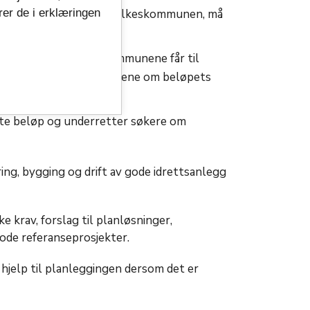
rer de i erklæringen
søknadene oversendes fylkeskommunen, må
for de beløp fylkeskommunene får til
l meddele fylkeskommunene om beløpets
te beløp og underretter søkere om
ing, bygging og drift av gode idrettsanlegg
e krav, forslag til planløsninger,
gode referanseprosjekter.
elp til planleggingen dersom det er