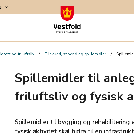
ge
keyboard_arrow_down
Idrett og friluftsliv
Tilskudd, stipend og spillemidler
Spillemidl
Spillemidler til anleg
friluftsliv og fysisk a
Spillemidler til bygging og rehabilitering a
fysisk aktivitet skal bidra til en infrastr