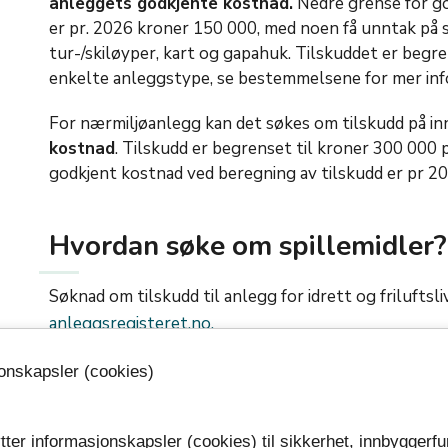
anleggets godkjente kostnad.
Nedre grense for go
er pr. 2026 kroner 150 000, med noen få unntak på s
tur-/skiløyper, kart og gapahuk. Tilskuddet er begr
enkelte anleggstype, se bestemmelsene for mer inf
For nærmiljøanlegg kan det søkes om tilskudd på in
kostnad
. Tilskudd er begrenset til kroner 300 000
godkjent kostnad ved beregning av tilskudd er pr 2
Hvordan søke om spillemidler?
Søknad om tilskudd til anlegg for idrett og frilufts
anleggsregisteret.no.
Det er særlig viktig å merke seg:
jonskapsler (cookies)
Kommunene fastsetter selv frist for søknad om
Frist for en samlet oversendelse av kommunens
tter informasjonskapsler (cookies) til sikkerhet, innbyggerfu