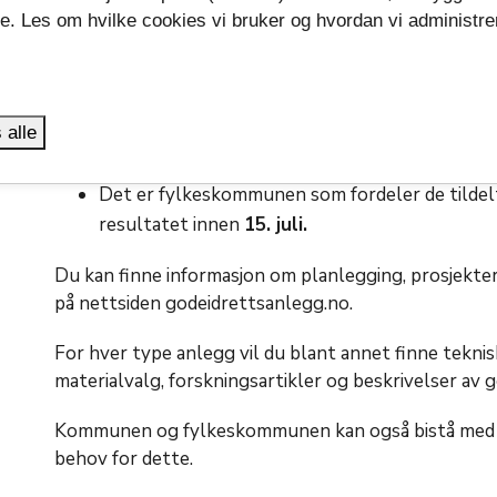
se. Les om hvilke cookies vi bruker og hvordan vi administre
fylkeskommunen er
15. januar
hvert år. Før 
.
de være i formell orden.
Det er departementet som fastsetter rammen 
fordeling det enkelte år. Departementet ska
 alle
størrelse i begynnelsen av mai.
Det er fylkeskommunen som fordeler de tildel
resultatet innen
15. juli.
Du kan finne informasjon om planlegging, prosjekter
på nettsiden godeidrettsanlegg.no.
For hver type anlegg vil du blant annet finne teknisk
materialvalg, forskningsartikler og beskrivelser av 
Kommunen og fylkeskommunen kan også bistå med hj
behov for dette.