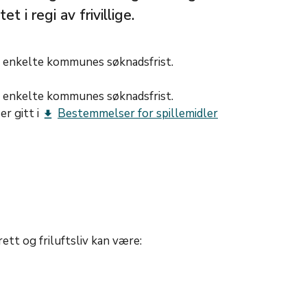
t i regi av frivillige.
n enkelte kommunes søknadsfrist.
n enkelte kommunes søknadsfrist.
r gitt i
Bestemmelser for spillemidler
get_app
rett og friluftsliv kan være: