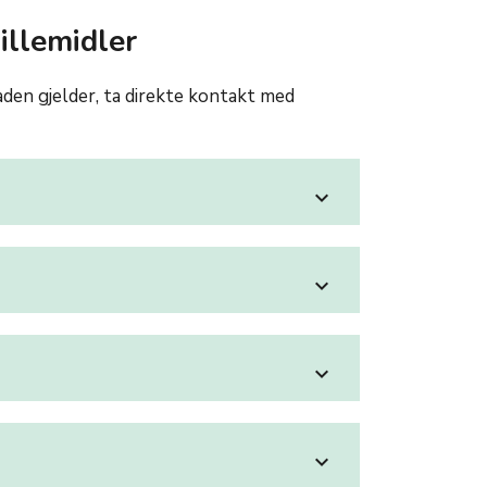
llemidler
en gjelder, ta direkte kontakt med
expand_more
expand_more
expand_more
expand_more