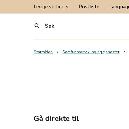
Ledige stillinger
Postliste
Langua
search
Søk
Startsiden
Samfunnsutvikling og tjenester
Gå direkte til