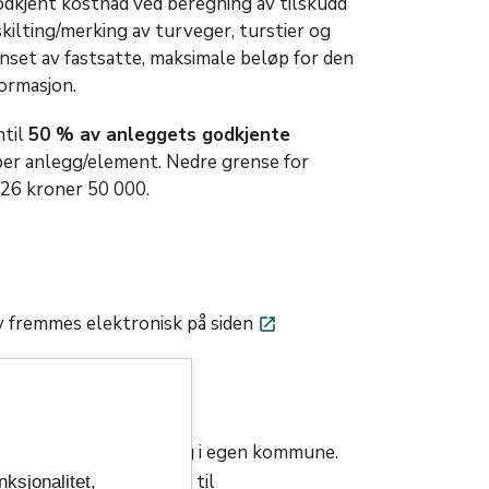
dkjent kostnad ved beregning av tilskudd
kilting/merking av turveger, turstier og
enset av fastsatte, maksimale beløp for den
ormasjon.
ntil
50 % av anleggets godkjente
 per anlegg/element. Nedre grense for
026 kroner 50 000.
liv fremmes elektronisk på siden
launch
 spillemidler til anlegg i egen kommune.
 spillemiddelsøknader til
nksjonalitet,