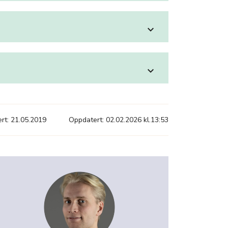
expand_more
expand_more
ert: 21.05.2019
Oppdatert: 02.02.2026 kl.13:53