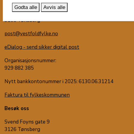
Postboks 1213
Godta alle
Avvis alle
Trudvang
3105 Tønsberg
post@vestfoldfylke.no
eDialog - send sikker digital post
Organisasjonsnummer:
929 882 385
Nytt bankkontonummer i 2025: 6130.06.31214
Faktura til fylkeskommunen
Besøk oss
Svend Foyns gate 9
3126 Tønsberg