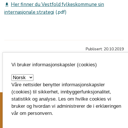
Her finner du Vestfold fylkeskommune sin
get_app
internasjonale strategi
Publisert: 20.10.2019
Oppdatert: 13.12.2023 kl.14:46
Vi bruker informasjonskapsler (cookies)
Våre nettsider benytter informasjonskapsler
image_search
(cookies) til sikkerhet, innbyggerfunksjonalitet,
statistikk og analyse. Les om hvilke cookies vi
bruker og hvordan vi administrerer de i erklæringen
Skriv til oss
vår om personvern.
Vestfold fylkeskommune