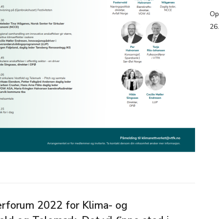
Op
26
rforum 2022 for Klima- og