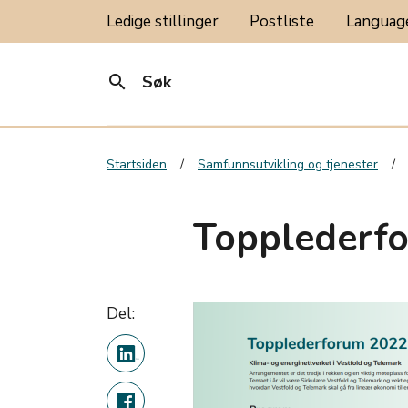
Ledige stillinger
Postliste
Langua
search
Søk
Startsiden
Samfunnsutvikling og tjenester
Topplederfo
Del: