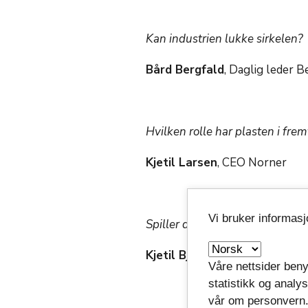
Kan industrien lukke sirkelen?
Bård Bergfald
, Daglig leder B
Hvilken rolle har plasten i fre
Kjetil Larsen
, CEO Norner
Vi bruker informas
Spiller det noen rolle hva ko
Kjetil Bjørklund
, fagleder for 
Våre nettsider beny
statistikk og analy
vår om personvern