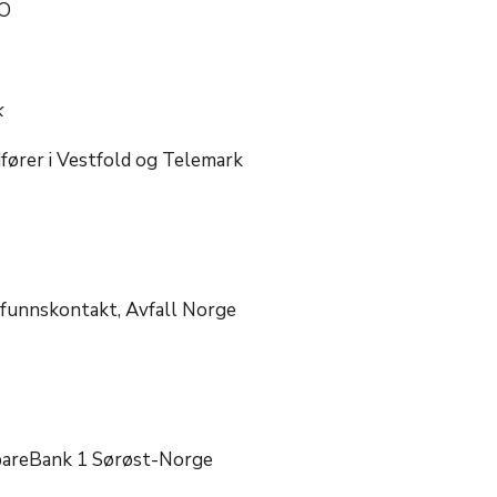
O
k
dfører i Vestfold og Telemark
mfunnskontakt, Avfall Norge
pareBank 1 Sørøst-Norge