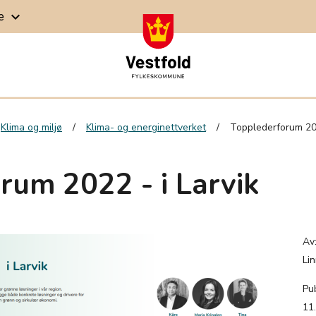
ge
keyboard_arrow_down
Klima og miljø
Klima- og energinettverket
Topplederforum 202
rum 2022 - i Larvik
Av
Li
Pub
11