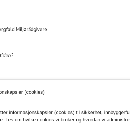
ergfald Miljørådgivere
mtiden?
jonskapsler (cookies)
mmunene gjør?
Klima i KS
tter informasjonskapsler (cookies) til sikkerhet, innbyggerfu
se. Les om hvilke cookies vi bruker og hvordan vi administre
.