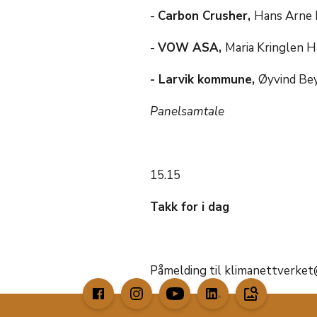
-
Carbon Crusher,
Hans Arne F
-
VOW ASA,
Maria Kringlen H
- Larvik kommune,
Øyvind Be
Panelsamtale
15.15
Takk for i dag
Påmelding til klimanettverke
image_search