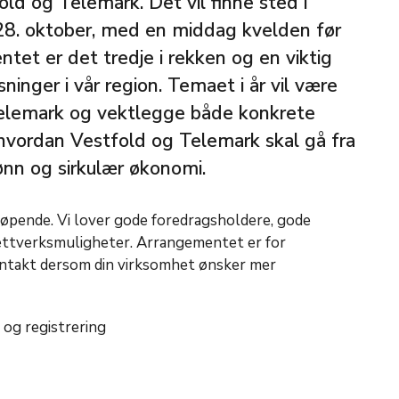
old og Telemark. Det vil finne sted i
a 28. oktober, med en middag kvelden før
et er det tredje i rekken og en viktig
ninger i vår region. Temaet i år vil være
Telemark og vektlegge både konkrete
 hvordan Vestfold og Telemark skal gå fra
ønn og sirkulær økonomi.
løpende. Vi lover gode foredragsholdere, gode
ettverksmuligheter. Arrangementet er for
ontakt dersom din virksomhet ønsker mer
 og registrering