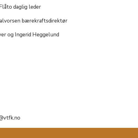
låto daglig leder
alvorsen bærekraftsdirektør
yer og Ingerid Heggelund
t@vtfk.no