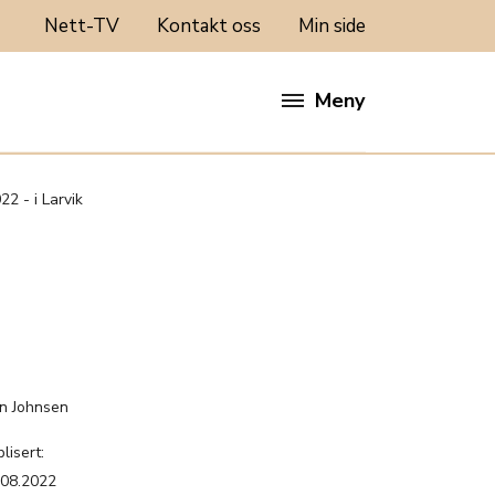
Nett-TV
Kontakt oss
Min side
Meny
2 - i Larvik
:
nn Johnsen
lisert:
.08.2022