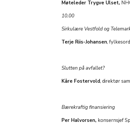
Møteleder Trygve Ulset,
NH
10.00
Sirkulære Vestfold og Telemar
Terje Riis-Johansen
, fylkesor
Slutten på avfallet?
Kåre Fostervold
, direktør sa
Bærekraftig finansiering
Per Halvorsen,
konsernsjef S