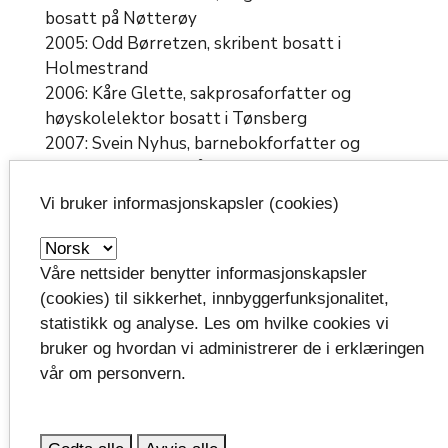
bosatt på Nøtterøy
2005: Odd Børretzen, skribent bosatt i
Holmestrand
2006: Kåre Glette, sakprosaforfatter og
høyskolelektor bosatt i Tønsberg
2007: Svein Nyhus, barnebokforfatter og
illustratør bosatt på Tjøme
2008: Niels Christian Geelmuyden, forfatter og
Vi bruker informasjonskapsler (cookies)
skribent bosatt på Tjøme
2009: Sidsel Mørck, forfatter oppvokst i
Sandefjord
Våre nettsider benytter informasjonskapsler
2010: Tom Kristensen, forfatter fra Tjøme
(cookies) til sikkerhet, innbyggerfunksjonalitet,
2011: Erling Pedersen, forfatter bosatt i Larvik
statistikk og analyse. Les om hvilke cookies vi
2012: Jørn Lier Horst, forfatter bosatt i Stavern
bruker og hvordan vi administrerer de i erklæringen
2013: Mathis Mathisen, forfatter bosatt i
vår om personvern.
Melsomvik
2014: Kurt Aust, forfatter bosatt i Horten
2015: Tone Gleditsch Stabell, forfatter bosatt i