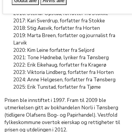
Godta alle
Avvis alle
Horten
2016: Steinar Opstad, forfatter fra Stokke
2017: Kari Sverdrup, forfatter fra Stokke
2018: Stig Aasvik, forfatter fra Horten
2019: Marta Breen, forfatter og journalist fra
Larvik
2020: Kim Leine forfatter fra Seljord
2021: Tone Hødnebø, lyriker fra Tønsberg
2022: Erik Eikehaug, forfatter fra Kragerø
2023: Viktoria Lindberg, forfatter fra Horten
2024: Anne Helgesen, forfatter fra Tønsberg
2025: Erik Tunstad, forfatter fra Tjøme
Prisen ble innstiftet i 1997. Fram til 2009 ble
utmerkelsen gitt av bokhandelen Norli i Tønsberg
(tidligere Olafsens Bog- og Papirhandel). Vestfold
fylkeskommune overtok eierskap og rettigheter til
prisen og utdelingen i 2012.