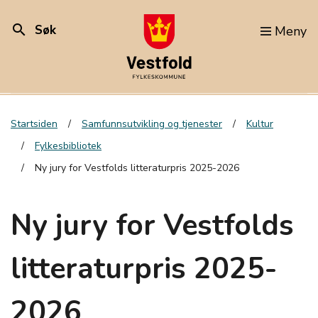
search
Søk
Meny
Startsiden
Samfunnsutvikling og tjenester
Kultur
Fylkesbibliotek
Ny jury for Vestfolds litteraturpris 2025-2026
Ny jury for Vestfolds
litteraturpris 2025-
2026