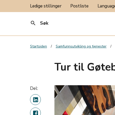
Ledige stillinger
Postliste
Langua
search
Søk
Startsiden
Samfunnsutvikling og tjenester
Tur til Gøte
Del: