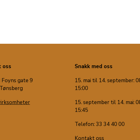
 oss
Snakk med oss
 Foyns gate 9
15. mai til 14. september: 0
Tønsberg
15:00
virksomheter
15. september til 14. mai: 0
15:45
Telefon: 33 34 40 00
Kontakt oss