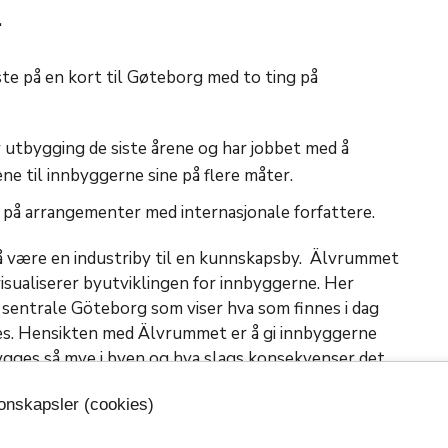
.
ste på en kort til Gøteborg med to ting på
 utbygging de siste årene og har jobbet med å
e til innbyggerne sine på flere måter.
 på arrangementer med internasjonale forfattere.
 å være en industriby til en kunnskapsby. Älvrummet
sualiserer byutviklingen for innbyggerne. Her
 sentrale Göteborg som viser hva som finnes i dag
es. Hensikten med Älvrummet er å gi innbyggerne
ygges så mye i byen og hva slags konsekvenser det
der.
jonskapsler (cookies)
esninger, arrangementer, guidede visninger,
ner samt informasjon om den pågående byutviklingen i