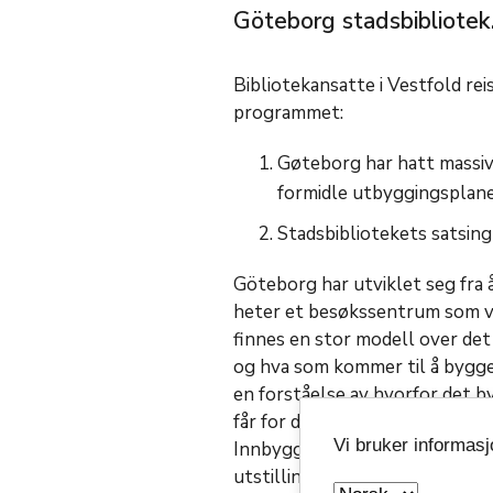
Göteborg stadsbibliotek
Bibliotekansatte i Vestfold rei
programmet:
Gøteborg har hatt massiv
formidle utbyggingsplanen
Stadsbibliotekets satsing
Göteborg har utviklet seg fra
heter et besøkssentrum som vi
finnes en stor modell over det
og hva som kommer til å bygg
en forståelse av hvorfor det b
får for dem som bor og jobber 
Vi bruker informas
Innbyggerne kan delta på forel
utstillinger av forslag og pla