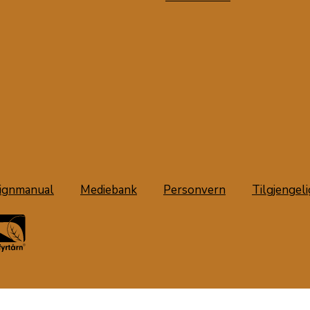
ignmanual
Mediebank
Personvern
Tilgjengel