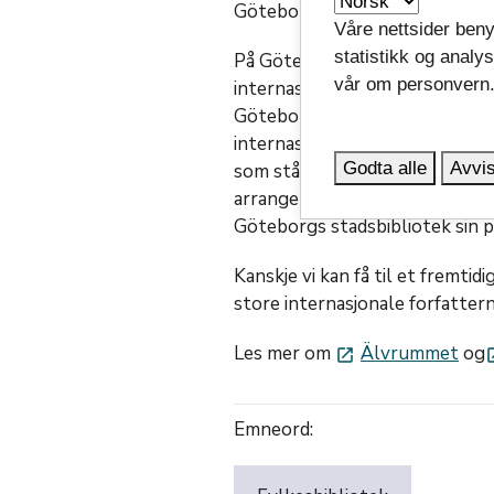
Göteborgs innerste del.
Våre nettsider beny
statistikk og analy
På Göteborg stadsbibliotek fi
vår om personvern
internasjonale forfatterscenen 
Göteborg startet i 2010 og er 
internasjonale forfattere og s
Godta alle
Avvis
som står i fokus. Scenen preges
arrangement til arrangement. D
Göteborgs stadsbibliotek sin 
Kanskje vi kan få til et fremtid
store internasjonale forfattern
Les mer om
Älvrummet
og
launch
la
Emneord: