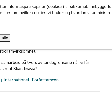
tter informasjonskapsler (cookies) til sikkerhet, innbyggerfu
se. Les om hvilke cookies vi bruker og hvordan vi administre
kk vi en god gjennomgang av deres arbeid med den
.
ved biblioteket. Internationell författarscen i
en scene for kvalifiserte samtaler mellom
venske kulturpersonligheter der det er litteraturen
 alle
 av høy litterær kvalitet på ulike språk fra
en internasjonale forfatterscenen er en del av
programvirksomhet.
ig samarbeid på tvers av landegrensene når vi får
avn til Skandinavia?
Internationell Författarscen
.
unch