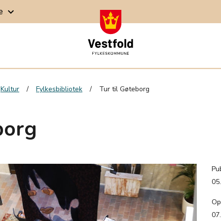
ge
keyboard_arrow_down
Kultur
Fylkesbibliotek
Tur til Gøteborg
borg
Pub
05
Op
07