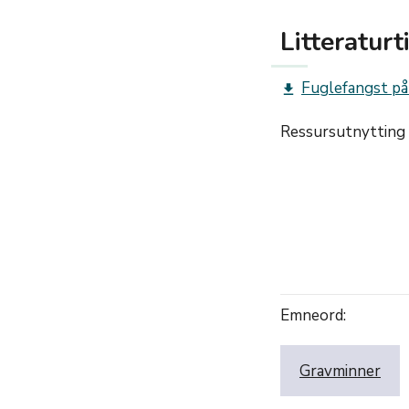
Litteraturt
Fuglefangst på
get_app
Ressursutnytting 
Emneord:
Gravminner