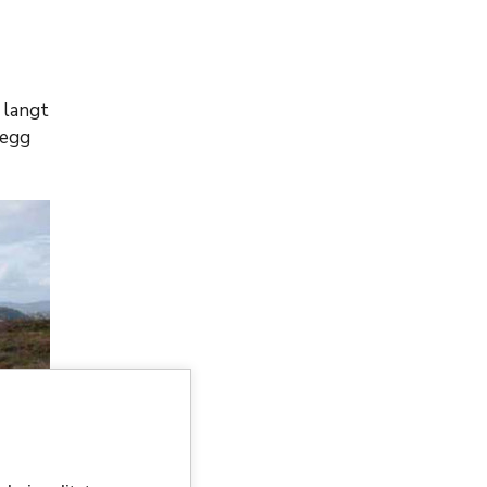
 langt
legg