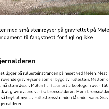
ker med små steinrøyser på gravfeltet på Møle
fundament til fangstnett for fugl og ikke
 jernalderen
tet ligger på rullesteinstranden på neset ved Mølen. Mest
 ruvende gravrøysene som er bygd av rullestein. Mellom 
små steinrøyser. Mølen har fascinert arkeologer i over 150 
lk at gravrøysene var fra bronsealderen. Men i bronsealde
 så høyt at mye av rullesteinsstranden lå under vann. Grav
i jernalderen.