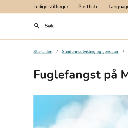
Ledige stillinger
Postliste
Langua
search
Søk
Startsiden
Samfunnsutvikling og tjenester
Fuglefangst på 