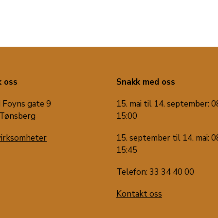
 oss
Snakk med oss
 Foyns gate 9
15. mai til 14. september: 0
Tønsberg
15:00
virksomheter
15. september til 14. mai: 0
15:45
Telefon: 33 34 40 00
Kontakt oss