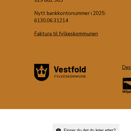
929 882 385
Nytt bankkontonummer i 2025:
6130.06.31214
Faktura til fylkeskommunen
Des
Finner du det du leter etter?