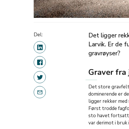
Del:
Det ligger rek
Larvik. Er de 
gravrøyser?
Graver fra
Det store gravfel
dominerende er de
ligger rekker med 
Først trodde fagfo
sto havet fortsatt
var derimot i bruk 