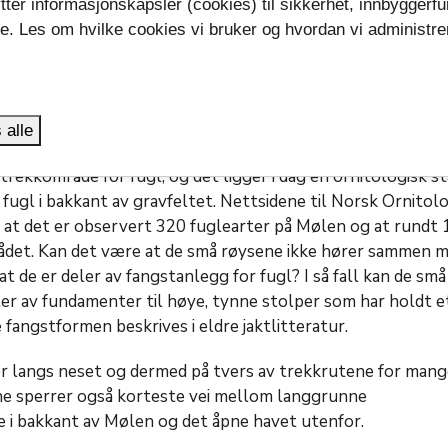
tter informasjonskapsler (cookies) til sikkerhet, innbyggerfu
se. Les om hvilke cookies vi bruker og hvordan vi administre
.
 alle
 trekkområde for fugl, og det ligger i dag en ornitologisk s
 fugl i bakkant av gravfeltet. Nettsidene til Norsk Ornitol
r at det er observert 320 fuglearter på Mølen og at rundt
rådet. Kan det være at de små røysene ikke hører sammen 
t de er deler av fangstanlegg for fugl? I så fall kan de små
er av fundamenter til høye, tynne stolper som har holdt e
fangstformen beskrives i eldre jaktlitteratur.
r langs neset og dermed på tvers av trekkrutene for mang
ne sperrer også korteste vei mellom langgrunne
i bakkant av Mølen og det åpne havet utenfor.