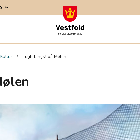
ge
keyboard_arrow_down
Kultur
Fuglefangst på Mølen
Mølen