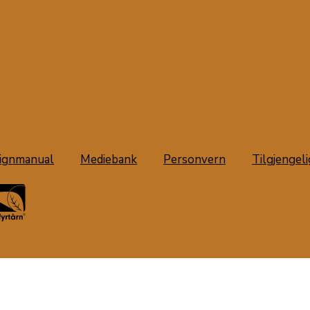
ignmanual
Mediebank
Personvern
Tilgjengel