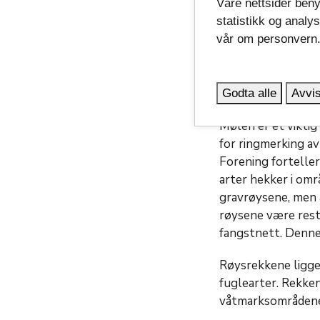
Våre nettsider beny
statistikk og analy
vår om personvern
Godta alle
Avvis
Mølen er et viktig
for ringmerking av
Forening fortelle
arter hekker i om
gravrøysene, men a
røysene være rest
fangstnett. Denne 
Røysrekkene ligge
fuglearter. Rekke
våtmarksområdene 