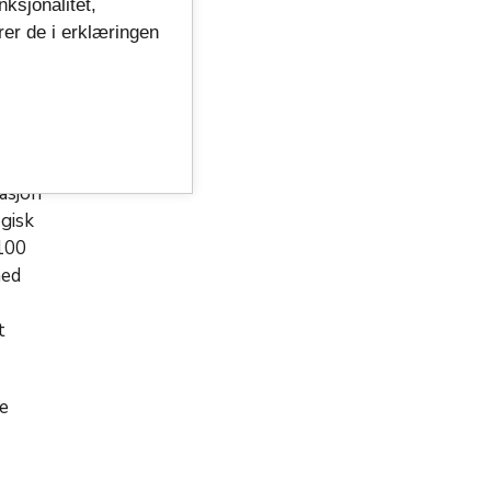
nksjonalitet,
rer de i erklæringen
tasjon
ogisk
 100
med
t
e