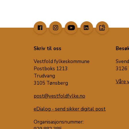
image_search
Skriv til oss
Besøk
Vestfold fylkeskommune
Svend
Postboks 1213
3126 
Trudvang
Våre 
3105 Tønsberg
post@vestfoldfylke.no
eDialog - send sikker digital post
Organisasjonsnummer: