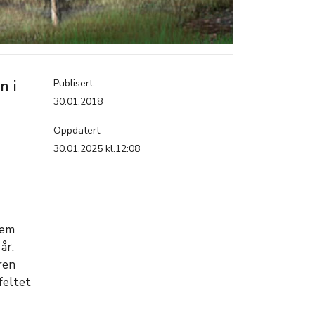
n i
Publisert:
30.01.2018
Oppdatert:
30.01.2025 kl.12:08
dem
år.
ren
feltet