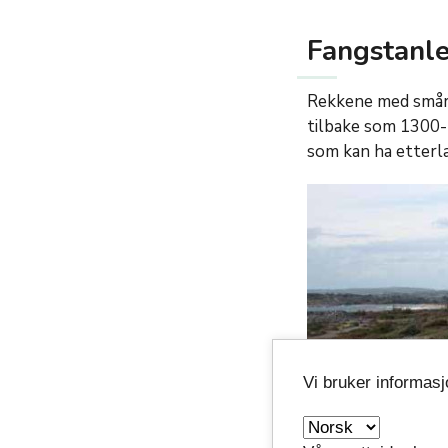
Fangstanle
Rekkene med smårøy
tilbake som 1300-
som kan ha etterla
Vi bruker informas