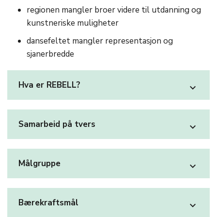
regionen mangler broer videre til utdanning og
kunstneriske muligheter
dansefeltet mangler representasjon og
sjanerbredde
Hva er REBELL?
expand_more
Samarbeid på tvers
expand_more
Målgruppe
expand_more
Bærekraftsmål
expand_more