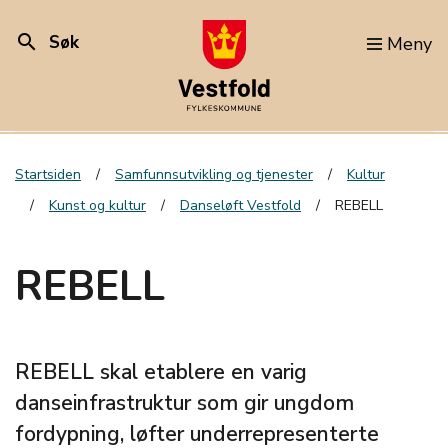
search
Søk
Meny
Startsiden
Samfunnsutvikling og tjenester
Kultur
Kunst og kultur
Danseløft Vestfold
REBELL
REBELL
REBELL skal etablere en varig
danseinfrastruktur som gir ungdom
fordypning, løfter underrepresenterte