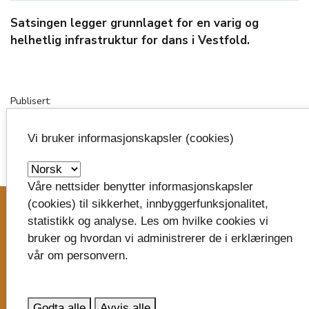
Satsingen legger grunnlaget for en varig og
helhetlig infrastruktur for dans i Vestfold.
Publisert:
01.07.2026
Vi bruker informasjonskapsler (cookies)
Oppdatert:
01.07.2026 kl.15:16
image_search
Våre nettsider benytter informasjonskapsler
(cookies) til sikkerhet, innbyggerfunksjonalitet,
statistikk og analyse. Les om hvilke cookies vi
Skriv til oss
bruker og hvordan vi administrerer de i erklæringen
vår om personvern.
Vestfold fylkeskommune
Postboks 1213
Trudvang
Godta alle
Avvis alle