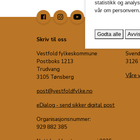
statistikk og analy
vår om personvern
image_search
Godta alle
Avvis
Skriv til oss
Besøk
Vestfold fylkeskommune
Svend
Postboks 1213
3126 
Trudvang
Våre 
3105 Tønsberg
post@vestfoldfylke.no
eDialog - send sikker digital post
Organisasjonsnummer:
929 882 385