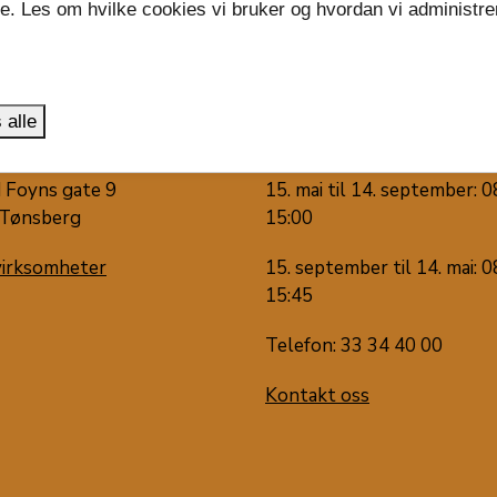
se. Les om hvilke cookies vi bruker og hvordan vi administre
.
 alle
 oss
Snakk med oss
 Foyns gate 9
15. mai til 14. september: 0
Tønsberg
15:00
virksomheter
15. september til 14. mai: 0
15:45
Telefon: 33 34 40 00
Kontakt oss