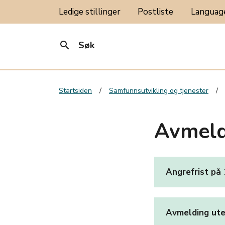
Ledige stillinger
Postliste
Langua
search
Søk
Startsiden
Samfunnsutvikling og tjenester
Avmeld
Angrefrist på
Avmelding ut