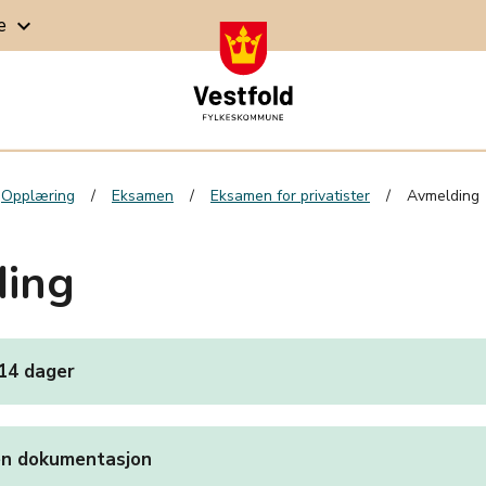
ge
keyboard_arrow_down
Opplæring
Eksamen
Eksamen for privatister
Avmelding
ing
 14 dager
en dokumentasjon