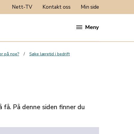
Nett-TV
Kontakt oss
Min side
Meny
rer på noe?
Søke læretid i bedrift
å få. På denne siden finner du