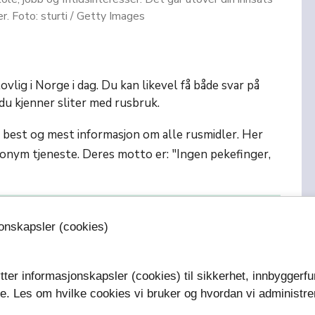
ær. Foto: sturti / Getty Images
vlig i Norge i dag. Du kan likevel få både svar på
 du kjenner sliter med rusbruk.
 best og mest informasjon om alle rusmidler. Her
anonym tjeneste. Deres motto er: "Ingen pekefinger,
m ulovlige rusmidler?
expand_more
jonskapsler (cookies)
len om ulovlige rusmidler?
expand_more
tter informasjonskapsler (cookies) til sikkerhet, innbyggerfu
se. Les om hvilke cookies vi bruker og hvordan vi administre
.