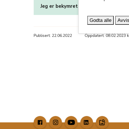
Jeg er bekymret for rusbruken til noen
Godta alle
Avvis
Publisert: 22.06.2022
Oppdatert: 08.02.2023 k
image_search