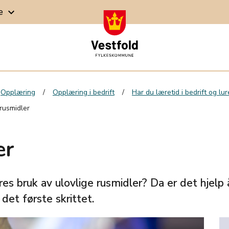
ge
keyboard_arrow_down
Opplæring
Opplæring i bedrift
Har du læretid i bedrift og lu
 rusmidler
er
es bruk av ulovlige rusmidler? Da er det hjelp 
et første skrittet.