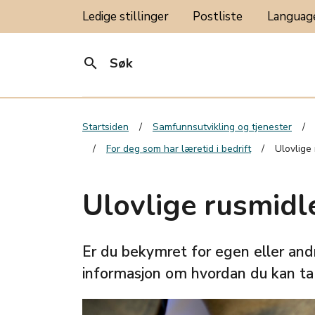
Ledige stillinger
Postliste
Langua
search
Søk
Startsiden
Samfunnsutvikling og tjenester
For deg som har læretid i bedrift
Ulovlige
Ulovlige rusmidl
Er du bekymret for egen eller andr
informasjon om hvordan du kan ta d