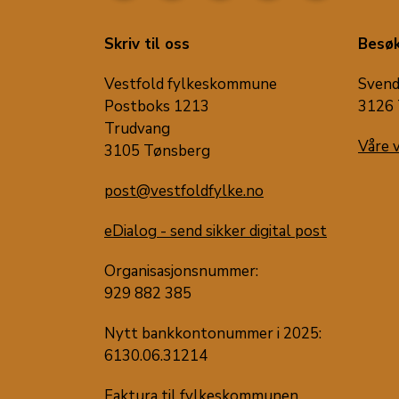
Skriv til oss
Besøk
Vestfold fylkeskommune
Svend
Postboks 1213
3126 
Trudvang
Våre 
3105 Tønsberg
post@vestfoldfylke.no
eDialog - send sikker digital post
Organisasjonsnummer:
929 882 385
Nytt bankkontonummer i 2025:
6130.06.31214
Faktura til fylkeskommunen