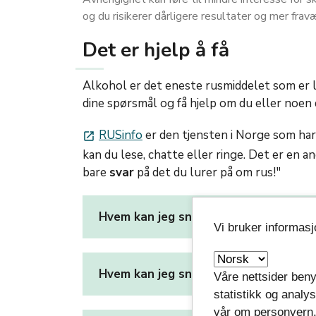
og du risikerer dårligere resultater og mer frav
Det er hjelp å få
Alkohol er det eneste rusmiddelet som er lo
dine spørsmål og få hjelp om du eller noen
RUSinfo
er den tjensten i Norge som har
launch
kan du lese, chatte eller ringe. Det er en 
bare
svar
på det du lurer på om rus!"
Hvem kan jeg snakke med på skolen o
Vi bruker informas
Hvem kan jeg snakke med utenfor sko
Våre nettsider beny
statistikk og analy
vår om personvern