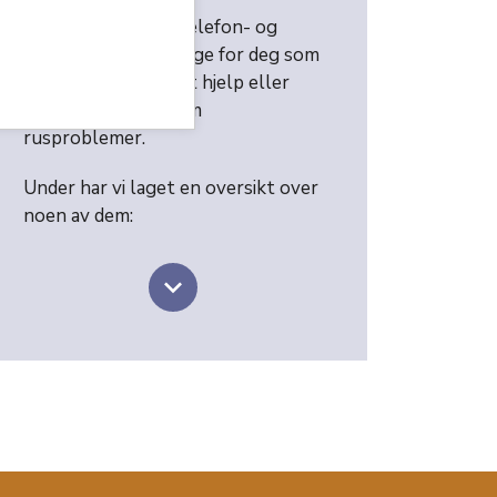
Det finnes mange telefon- og
chat-tjenester i Norge for deg som
enten trenger akutt hjelp eller
noen å prate med om
rusproblemer.
Under har vi laget en oversikt over
noen av dem:
keyboard_arrow_down