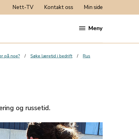
Nett-TV
Kontakt oss
Min side
Meny
rer på noe?
Søke læretid i bedrift
Rus
ing og russetid.