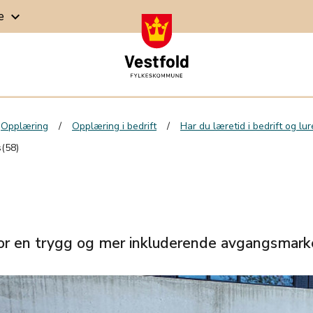
ge
keyboard_arrow_down
Opplæring
Opplæring i bedrift
Har du læretid i bedrift og lu
s(58)
r en trygg og mer inkluderende avgangsmarker