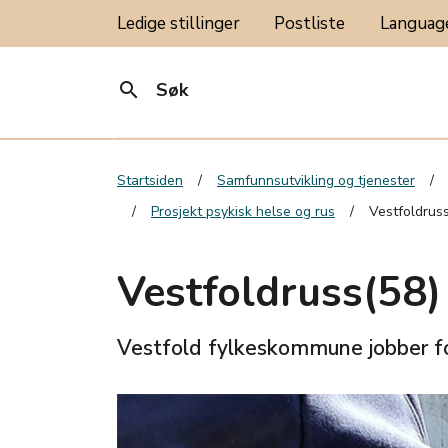
Ledige stillinger
Postliste
Langua
search
Søk
Startsiden
Samfunnsutvikling og tjenester
Prosjekt psykisk helse og rus
Vestfoldrus
Vestfoldruss(58)
Vestfold fylkeskommune jobber fo