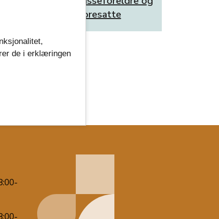
Råd til russeforeldre og
o
foresatte
nksjonalitet,
rer de i erklæringen
8:00-
8:00-