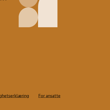
ighetserklæring
For ansatte