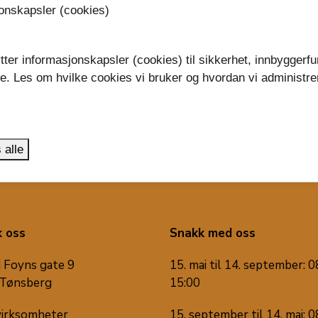
ussens hovedstyre
Viktig kontaktinf
jonskapsler (cookies)
tter informasjonskapsler (cookies) til sikkerhet, innbyggerfu
se. Les om hvilke cookies vi bruker og hvordan vi administre
.
 alle
 oss
Snakk med oss
 Foyns gate 9
15. mai til 14. september: 0
Tønsberg
15:00
virksomheter
15. september til 14. mai: 0