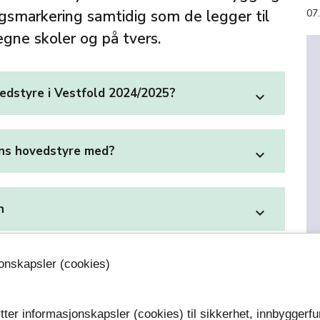
smarkering samtidig som de legger til
07
egne skoler og på tvers.
vedstyre i Vestfold 2024/2025?
expand_more
ens hovedstyre med?
expand_more
n
expand_more
jonskapsler (cookies)
tter informasjonskapsler (cookies) til sikkerhet, innbyggerfu