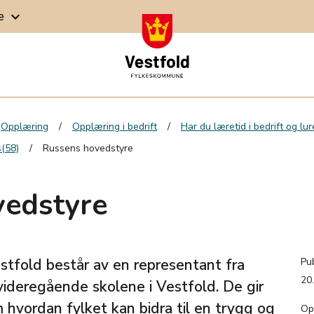
ge
keyboard_arrow_down
Opplæring
Opplæring i bedrift
Har du læretid i bedrift og lu
s(58)
Russens hovedstyre
vedstyre
stfold består av en representant fra
Pub
20
videregående skolene i Vestfold. De gir
vordan fylket kan bidra til en trygg og
Op