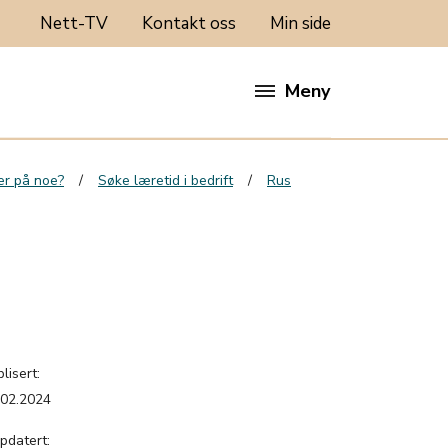
Nett-TV
Kontakt oss
Min side
Meny
rer på noe?
Søke læretid i bedrift
Rus
lisert:
.02.2024
pdatert: