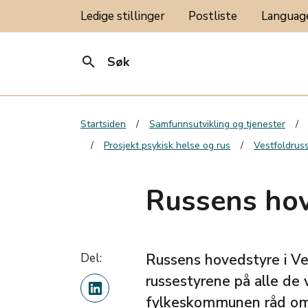
Ledige stillinger
Postliste
Langua
search
Søk
Startsiden
Samfunnsutvikling og tjenester
Prosjekt psykisk helse og rus
Vestfoldrus
Russens ho
Del:
Russens hovedstyre i Ve
russestyrene på alle de 
fylkeskommunen råd om h