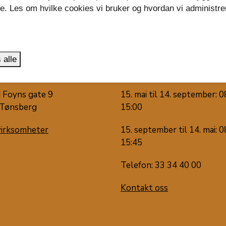
se. Les om hvilke cookies vi bruker og hvordan vi administre
.
 alle
 oss
Snakk med oss
 Foyns gate 9
15. mai til 14. september: 0
Tønsberg
15:00
virksomheter
15. september til 14. mai: 0
15:45
Telefon: 33 34 40 00
Kontakt oss