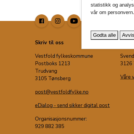
statistikk og analy
vår om personvern
image_search
Godta alle
Avvis
Skriv til oss
Besøk
Vestfold fylkeskommune
Svend
Postboks 1213
3126 
Trudvang
Våre 
3105 Tønsberg
post@vestfoldfylke.no
eDialog - send sikker digital post
Organisasjonsnummer:
929 882 385