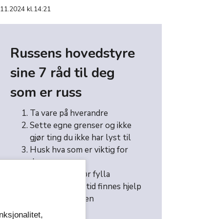
.11.2024 kl.14:21
Russens hovedstyre
sine 7 råd til deg
som er russ
Ta vare på hverandre
Sette egne grenser og ikke
gjør ting du ikke har lyst til
Husk hva som er viktig for
deg
Drikk og spis før fylla
Husk at det alltid finnes hjelp
Ikke glem skolen
Ha det gøy
nksjonalitet,