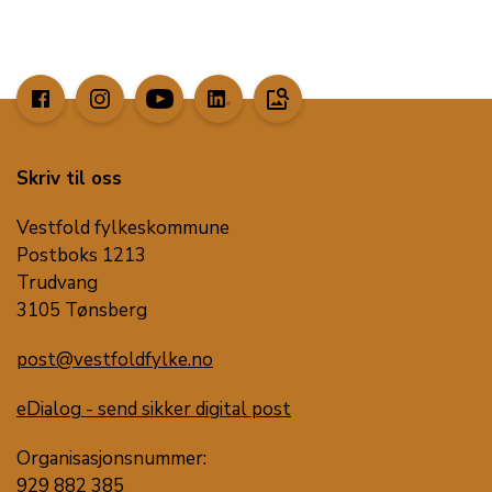
image_search
Skriv til oss
Vestfold fylkeskommune
Postboks 1213
Trudvang
3105 Tønsberg
post@vestfoldfylke.no
eDialog - send sikker digital post
Organisasjonsnummer:
929 882 385