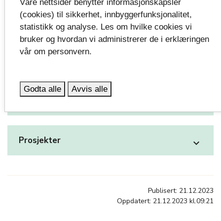
Svend Foyns gate 9
Våre nettsider benytter informasjonskapsler
(cookies) til sikkerhet, innbyggerfunksjonalitet,
3126 Tønsberg
statistikk og analyse. Les om hvilke cookies vi
bruker og hvordan vi administrerer de i erklæringen
Kontaktinformasjon ansatte
vår om personvern.
Administrasjon og prosjekter
Godta alle
Avvis alle
Formidling
expand_more
Prosjekter
expand_more
Publisert: 21.12.2023
Oppdatert: 21.12.2023 kl.09:21