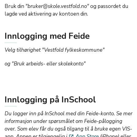
Bruk din
"bruker@skole.vestfold.no"
og passordet du
lagde ved aktivering av kontoen din.
Innlogging med Feide
Velg tilhørighet "Vestfold fylkeskommune"
og "Bruk arbeids- eller skolekonto"
Innlogging på InSchool
Du logger inn på InSchool med din Feide-konto. Se mer
informasjon under spørsmålet om Feide-pålogging
over. Som elev får du også tilgang til å bruke egen VIS-
app. Appen er tilgjengelig i
App Store
(iPhone) eller
launch