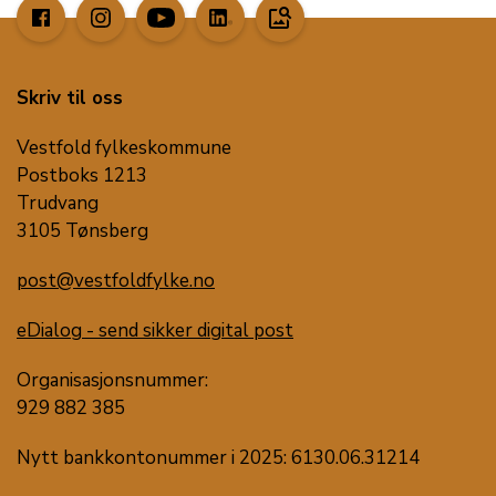
image_search
Skriv til oss
Vestfold fylkeskommune
Postboks 1213
Trudvang
3105 Tønsberg
post@vestfoldfylke.no
eDialog - send sikker digital post
Organisasjonsnummer:
929 882 385
Nytt bankkontonummer i 2025: 6130.06.31214