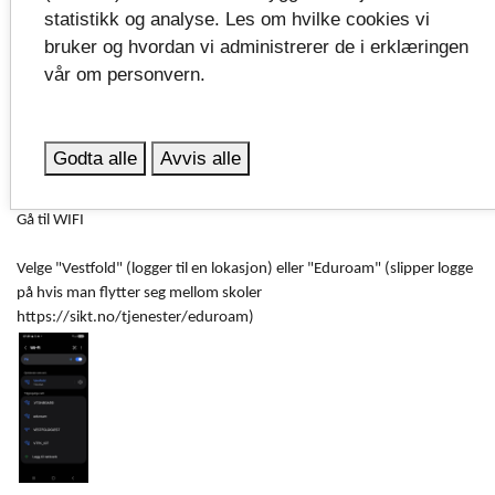
statistikk og analyse. Les om hvilke cookies vi
bruker og hvordan vi administrerer de i erklæringen
Koble telefonen, nettbrett eller
vår om personvern.
pc til skolens Wifi
Godta alle
Avvis alle
Åpne innstillinger
Gå til WIFI
Velge "Vestfold" (logger til en lokasjon) eller "Eduroam" (slipper logge
på hvis man flytter seg mellom skoler
https://sikt.no/tjenester/eduroam)