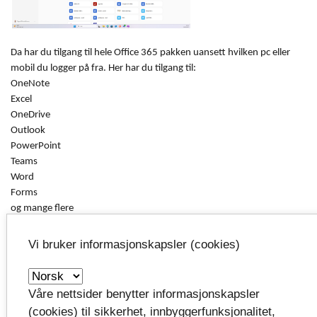
Da har du tilgang til hele Office 365 pakken uansett hvilken pc eller
mobil du logger på fra. Her har du tilgang til:
OneNote
Excel
OneDrive
Outlook
PowerPoint
Teams
Word
Forms
og mange flere
Husk at det er forskjell på funksjonaliteten i online versjon og
Vi bruker informasjonskapsler (cookies)
skrivebordsversjon av apper.
Tips: Logger du på office.com/apps kommer du direkte inn i app-
Våre nettsider benytter informasjonskapsler
oversikten.
(cookies) til sikkerhet, innbyggerfunksjonalitet,