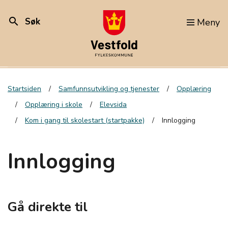
search
Søk
Meny
Startsiden
Samfunnsutvikling og tjenester
Opplæring
Opplæring i skole
Elevsida
Kom i gang til skolestart (startpakke)
Innlogging
Innlogging
Gå direkte til