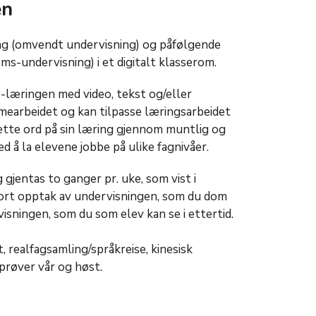
en
ng (omvendt undervisning) og påfølgende
s-undervisning) i et digitalt klasserom.
e-læringen med video, tekst og/eller
mmearbeidet og kan tilpasse læringsarbeidet
sette ord på sin læring gjennom muntlig og
ed å la elevene jobbe på ulike fagnivåer.
jentas to ganger pr. uke, som vist i
 gjort opptak av undervisningen, som du dom
visningen, som du som elev kan se i ettertid.
t, realfagsamling/språkreise, kinesisk
prøver vår og høst.