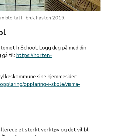
om ble tatt i bruk høsten 2019.
ol
ystemet InSchool. Logg deg på med din
gå til:
https://horten-
 fylkeskommune sine hjemmesider:
opplaring/opplaring-i-skole/visma-
 allerede et sterkt verktøy og det vil bli