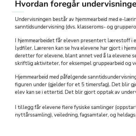
Hvordan foregår undervisning
Undervisningen består av hjemmearbeid med e-læri
sanntidsundervisning (dvs. klasseroms- og grupperom
I hjemmearbeidet får eleven presentert lærestoff i 
lydfiler. Læreren kan se hva elevene har gjort i hje
deretter for elevene, blant annet ved å la elevene 
skriftlig aktiviteter, for eksempel gruppearbeid og v
Hjemmearbeid med påfølgende sanntidsundervisning g
figuren under (gjelder for et 5 timersfag). Det blir
elev kan se i ettertid. Det blir gjort opptak av under
I tillegg får elevene flere fysiske samlinger (oppstar
nyttårssamling), veiledning, fagsamtaler, og heldags