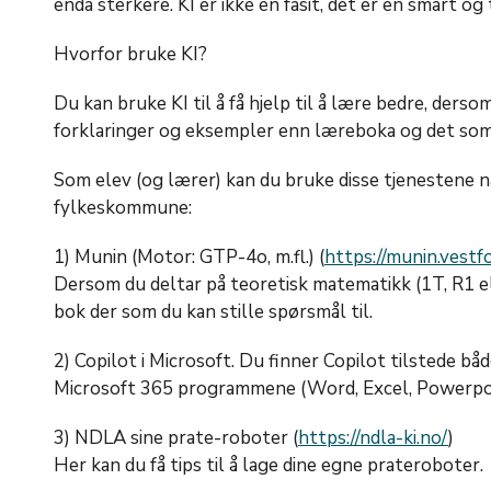
enda sterkere. KI er ikke en fasit, det er en smart o
Hvorfor bruke KI?
Du kan bruke KI til å få hjelp til å lære bedre, derso
forklaringer og eksempler enn læreboka og det som 
Som elev (og lærer) kan du bruke disse tjenestene n
fylkeskommune:
1) Munin (Motor: GTP-4o, m.fl.) (
https://munin.vestf
Dersom du deltar på teoretisk matematikk (1T, R1 el
bok der som du kan stille spørsmål til.
2) Copilot i Microsoft. Du finner Copilot tilstede b
Microsoft 365 programmene (Word, Excel, Powerpoin
3) NDLA sine prate-roboter (
https://ndla-ki.no/
)
Her kan du få tips til å lage dine egne prateroboter.