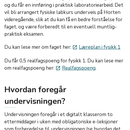
og du får en innføring i praktisk laboratoriearbeid. Det
vil bli arrangert fysiske labkurs underveis på Horten
videregående, slik at du kan få en bedre forståelse for
faget, og være forberedt til en eventuell muntlig-
praktisk eksamen.
Du kan lese mer om faget her:
Læreplan i fysikk 1
launch
Du får 0,5 realfagspoeng for fysikk 1. Du kan lese mer
om realfagspoeng her:
Realfagspoeng
.
launch
Hvordan foregår
undervisningen?
Undervisningen foregår i et digitalt klasserom to
ettermiddager i uken med obligatoriske e-leksjoner
som forberedelse til undervisningen (se hvordan det