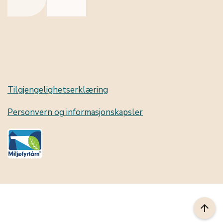
Tilgjengelighetserklæring
Personvern og informasjonskapsler
arrow_upward