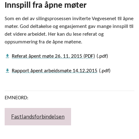
Innspill fra åpne møter
Som en del av silingsprosessen inviterte Vegvesenet til åpne
møter. God deltakelse og engasjement gav mange innspill til
det videre arbeidet. Her kan du lese referat og
oppsummering fra de åpne møtene.
get_app
Referat åpent møte 26. 11. 2015 (PDF)
get_app
Rapport åpent arbeidsmøte 14.12.2015
EMNEORD:
Fastlandsforbindelsen