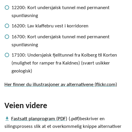
12200: Kort undersjøisk tunnel med permanent
spuntløsning
16200: Lav klaffebru vest i korridoren
16700: Kort undersjøisk tunnel med permanent
spuntløsning
17100: Undersjøisk fjelltunnel fra Kolberg til Korten
(mulighet for ramper fra Kaldnes) (svært usikker
geologisk)
Her finner du illustrasjoner av alternativene (flickr.com)
Veien videre
get_app
Fastsatt planprogram (PDF)
beskriver en
silingsprosess slik at et overkommelig knippe alternativer