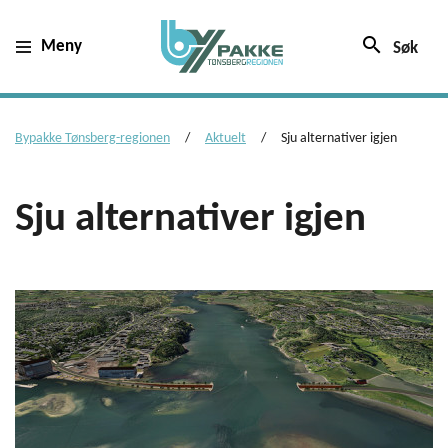
search
Meny
Søk
Bypakke Tønsberg-regionen
Aktuelt
Sju alternativer igjen
Sju alternativer igjen