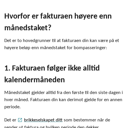
Hvorfor er fakturaen høyere enn
månedstaket?
Det er to hovedgrunner til at fakturaen din kan være på et
høyere beløp enn månedstaket for bompasseringer:
1. Fakturaen følger ikke alltid
kalendermåneden
Månedstaket gjelder alltid fra den første til den siste dagen i
hver måned. Fakturaen din kan derimot gjelde for en annen
periode.
launch
Det er
brikkeselskapet ditt
som bestemmer når de
sender ut faktura og hvilken periode den dekker.