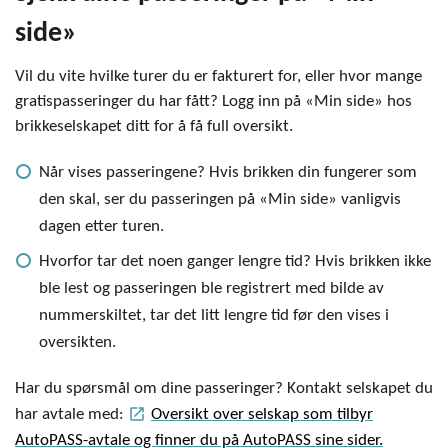
side»
Vil du vite hvilke turer du er fakturert for, eller hvor mange
gratispasseringer du har fått? Logg inn på «Min side» hos
brikkeselskapet ditt for å få full oversikt.
Når vises passeringene? Hvis brikken din fungerer som
den skal, ser du passeringen på «Min side» vanligvis
dagen etter turen.
Hvorfor tar det noen ganger lengre tid? Hvis brikken ikke
ble lest og passeringen ble registrert med bilde av
nummerskiltet, tar det litt lengre tid før den vises i
oversikten.
Har du spørsmål om dine passeringer? Kontakt selskapet du
launch
har avtale med:
Oversikt over selskap som tilbyr
AutoPASS-avtale og finner du på AutoPASS sine sider.